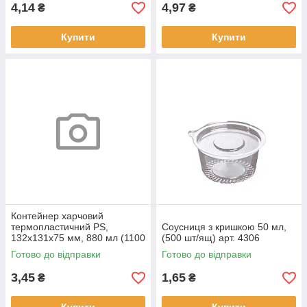
4,14
4,97
₴
₴
Купити
Купити
Контейнер харчовий
термопластичний PS,
Соусниця з кришкою 50 мл,
132х131х75 мм, 880 мл (1100
(500 шт/ящ) арт. 4306
шт/ящ) арт. 2221
Готово до відправки
Готово до відправки
3,45
1,65
₴
₴