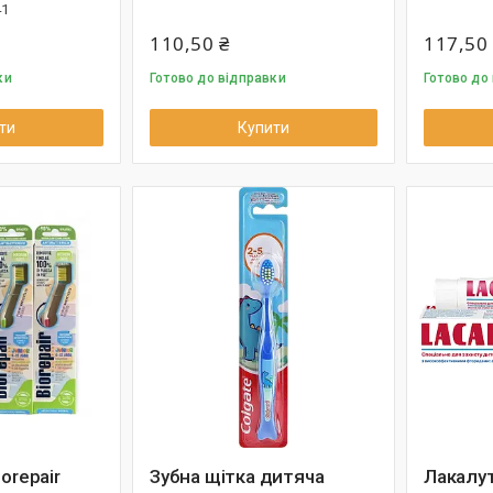
41
110,50 ₴
117,50
ки
Готово до відправки
Готово до
ти
Купити
orepair
Зубна щітка дитяча
Лакалут