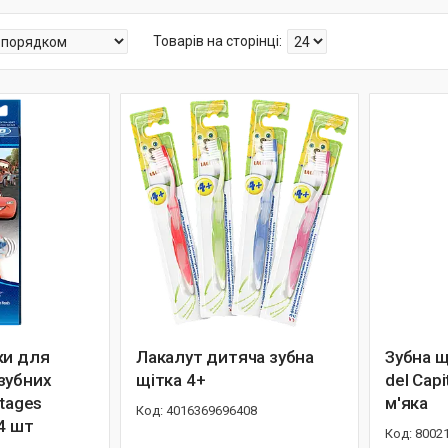
ки для
Лакалут дитяча зубна
Зубна щ
зубних
щітка 4+
del Cap
Stages
м'яка
4016369696408
 4 шт
8002