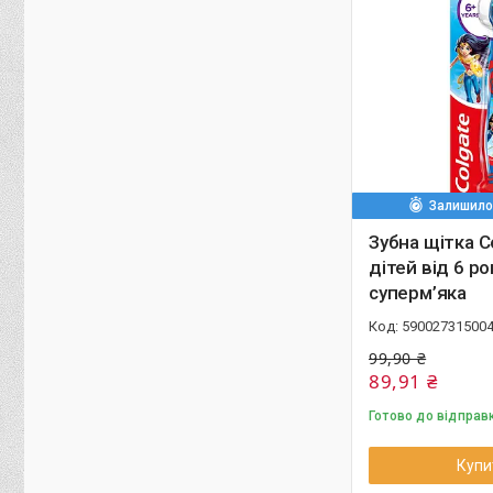
Залишилос
Зубна щітка C
дітей від 6 ро
суперм’яка
59002731500
99,90 ₴
89,91 ₴
Готово до відправ
Купи