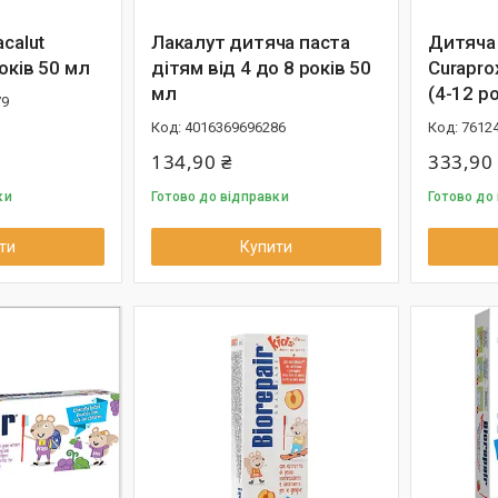
calut
Лакалут дитяча паста
Дитяча 
оків 50 мл
дітям від 4 до 8 років 50
Curapro
мл
(4-12 ро
79
4016369696286
7612
134,90 ₴
333,90
ки
Готово до відправки
Готово до
ти
Купити