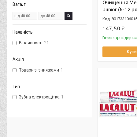
Очищення Med
Вага, г
Junior (6-12 р
80173310601
147,50 ₴
Наявність
Готово до відправ
В наявності
21
Купи
Акція
Товари зі знижками
1
Тип
Зубна електрощітка
1