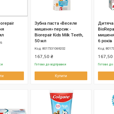
orepair
Зубна паста «Веселе
Дитяча 
ня
мишеня» персик -
BioRepa
мл
Biorepair Kids Milk Teeth,
мишеня"
50 мл
6 років
76
8017331069202
8017
167,50 ₴
167,50
ки
Готово до відправки
Готово до
ти
Купити