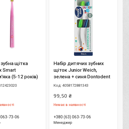
зубна щітка
Набір дитячих зубних
x Smart
щіток Junior Weich,
'яка (5-12 років)
зелена + синя Dontodent
412423020
4058172881343
99,50 ₴
аявності
Немає в наявності
 063-73-06
+380 (63) 063-73-06
р
Менеджер