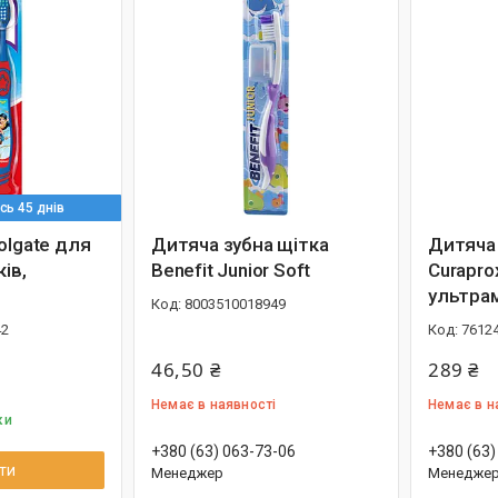
ь 45 днів
olgate для
Дитяча зубна щітка
Дитяча 
ків,
Benefit Junior Soft
Curapro
ультрам
8003510018949
42
7612
46,50 ₴
289 ₴
Немає в наявності
Немає в н
ки
+380 (63) 063-73-06
+380 (63)
ти
Менеджер
Менедже