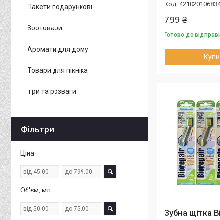
42102010683
Пакети подарункові
799 ₴
Зоотовари
Готово до відправ
Аромати для дому
Купи
Товари для пікніка
Ігри та розваги
Фільтри
Ціна
Об'єм, мл
Зубна щітка Bi