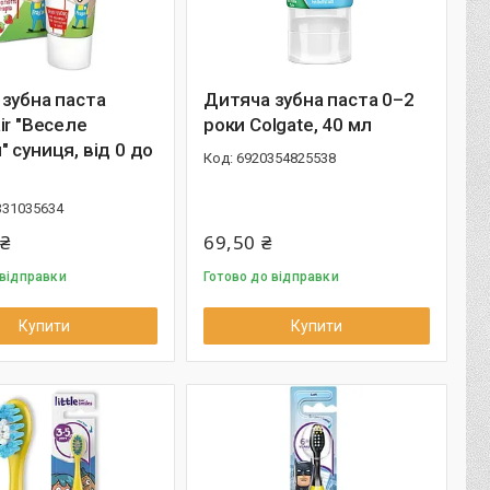
зубна паста
Дитяча зубна паста 0–2
ir "Веселе
роки Colgate, 40 мл
 суниця, від 0 до
6920354825538
331035634
 ₴
69,50 ₴
 відправки
Готово до відправки
Купити
Купити