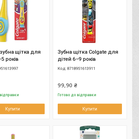
 зубна щітка для
Зубна щітка Colgate для
–5 років
дітей 6–9 років
951613997
8718951613911
99,90 ₴
 відправки
Готово до відправки
Купити
Купити