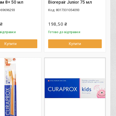
ам 8+ 50 мл
Biorepair Junior 75 мл
369696293
8017331054093
 ₴
198,50 ₴
 відправки
Готово до відправки
Купити
Купити