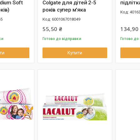
ium Soft
Colgate для дітей 2-5
підлітк
оків)
років супер м'яка
4016
55
6001067018049
55,50 ₴
134,90
ки
Готово до відправки
Готово до
ти
Купити