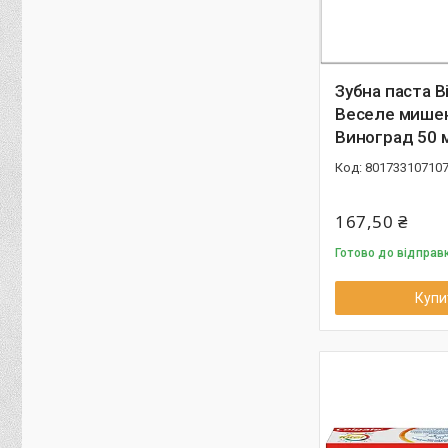
Зубна паста Bi
Веселе мише
Виноград 50 
80173310710
167,50 ₴
Готово до відправ
Купи