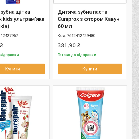
зубна щітка
Дитяча зубна паста
x kids ультрам'яка
Curaprox з фтором Кавун
ків)
60 мл
412427967
7612412429480
 ₴
381,90 ₴
 відправки
Готово до відправки
Купити
Купити