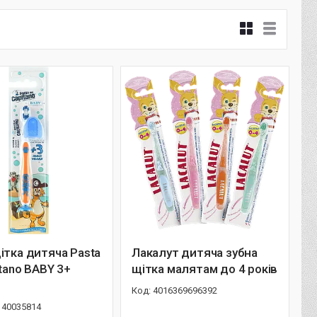
ітка дитяча Pasta
Лакалут дитяча зубна
itano BABY 3+
щітка малятам до 4 років
4016369696392
140035814