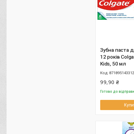
Зубна паста д
12 років Colga
Kids, 50 мл
87189514331
99,90 ₴
Готово до відправ
Купи