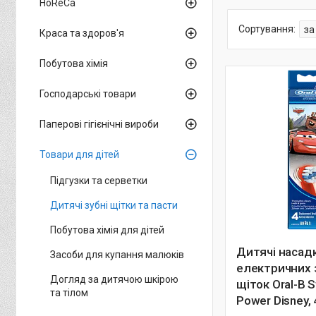
HoReCa
Краса та здоров'я
Побутова хімія
Господарські товари
Паперові гігієнічні вироби
Товари для дітей
Підгузки та серветки
Дитячі зубні щітки та пасти
Побутова хімія для дітей
Дитячі насад
Засоби для купання малюків
електричних 
Догляд за дитячою шкірою
щіток Oral-B 
та тілом
Power Disney,