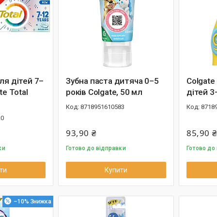
ля дітей 7–
Зубна паста дитяча 0–5
Colgate
te Total
років Colgate, 50 мл
дітей 3
8718951610583
8718
20
93,90 ₴
85,90 ₴
ки
Готово до відправки
Готово до
ти
Купити
–10%