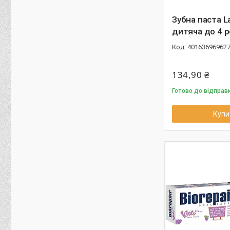
Зубна паста La
дитяча до 4 р
40163696962
134,90 ₴
Готово до відправ
Купи