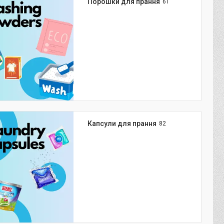
Порошки для прання
61
Капсули для прання
82