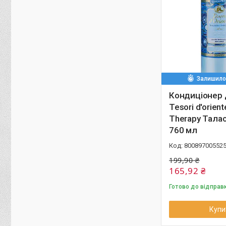
Залишилос
Кондиціонер 
Tesori d'orien
Therapy Талас
760 мл
80089700552
199,90 ₴
165,92 ₴
Готово до відправ
Купи