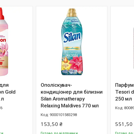
 для
Ополіскувач-
Парфум
on Gold
кондиціонер для білизни
Tesori 
 л
Silan Aromatherapy
250 мл
Relaxing Maldives 770 мл
76
8008
9000101583298
153,50 ₴
551,50
ки
Готово до відправки
Готово до