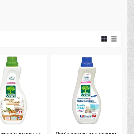
шувач для прання
Пом'якшувач для прання