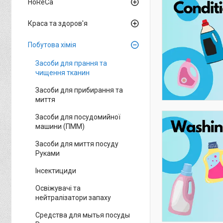
HoReCa
Краса та здоров'я
Побутова хімія
Засоби для прання та
чищення тканин
Засоби для прибирання та
миття
Засоби для посудомийної
машини (ПММ)
Засоби для миття посуду
Руками
Інсектициди
Освіжувачі та
нейтралізатори запаху
Средства для мытья посуды