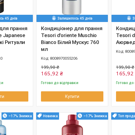
ь 45 днів
Залишилось 45 днів
З
для прання
Кондиціонер для прання
Кондиц
te Japanese
Tesori d'oriente Muschio
Tesori d
ькі Ритуали
Bianco Білий Мускус 760
Аюрвед
мл
8008
20
8008970055206
199,90 ₴
199,90 ₴
165,92 ₴
165,92
ки
Готово до відправки
Готово до
ти
Купити
–17%
Новинка
–17%
Топ прод