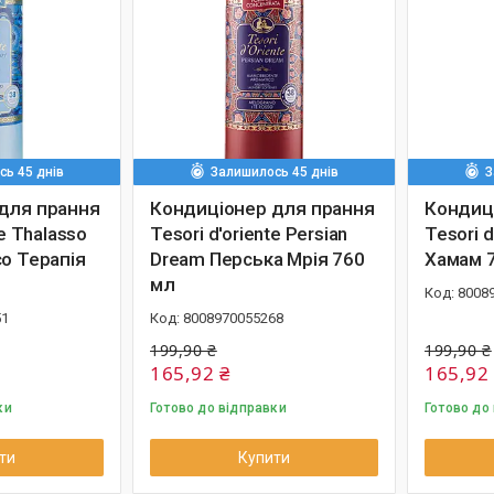
ь 45 днів
Залишилось 45 днів
З
для прання
Кондиціонер для прання
Кондиц
te Thalasso
Tesori d'oriente Persian
Tesori 
о Терапія
Dream Перська Мрія 760
Хамам 
мл
8008
51
8008970055268
199,90 ₴
199,90 ₴
165,92 ₴
165,92
ки
Готово до відправки
Готово до
ти
Купити