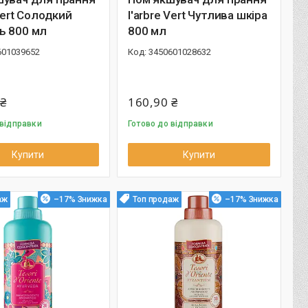
 Vert Солодкий
l'arbre Vert Чутлива шкіра
ь 800 мл
800 мл
601039652
3450601028632
 ₴
160,90 ₴
 відправки
Готово до відправки
Купити
Купити
аж
–17%
Топ продаж
–17%