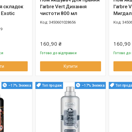
я складок
l'arbre Vert Дихання
l'arbre
 Exotic
чистоти 800 мл
Мигдал
3450601028656
3450
39
160,90 ₴
160,90
ки
Готово до відправки
Готово до
ти
Купити
–17%
Топ продаж
–17%
Топ прод