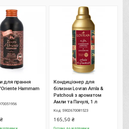
и для прання
Кондиціонер для
d'Oriente Hammam
білизни Lovran Amla &
Patchouli з ароматом
Амли та Пачулі, 1 л
970051956
5902670081523
 ₴
165,50 ₴
 відправки
Готово до відправки