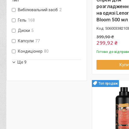
розгладженн
Вибілювальний засіб
2
на одязі Lenor
Bloom 500 мл
Гель
168
50600338210
Диски
5
399,90 ₴
Капсули
77
299,92 ₴
Кондиціонер
80
Готово до відправ
Ще 9
Купи
Топ продаж