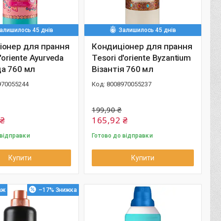
алишилось 45 днів
Залишилось 45 днів
іонер для прання
Кондиціонер для прання
'oriente Ayurveda
Tesori d'oriente Byzantium
а 760 мл
Візантія 760 мл
970055244
8008970055237
199,90 ₴
 ₴
165,92 ₴
 відправки
Готово до відправки
Купити
Купити
аж
–17%