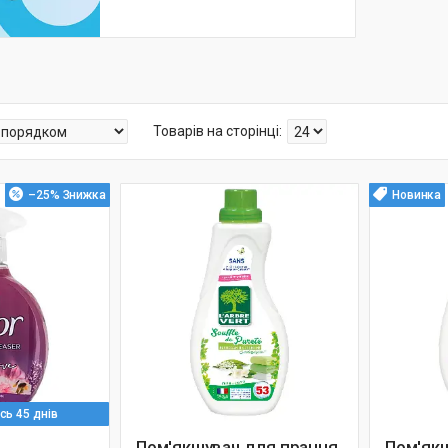
–25%
Новинка
ь 45 днів
Пом'якшувач для прання
Пом'як