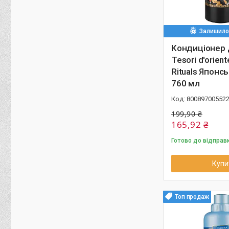
Залишилос
Кондиціонер 
Tesori d'orien
Rituals Японс
760 мл
80089700552
199,90 ₴
165,92 ₴
Готово до відправ
Купи
Топ продаж