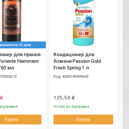
алишилось 45 днів
іонер для прання
Кондиціонер для
d'oriente Hammam
білизни Passion Gold
760 мл
Fresh Spring 1 л
970055213
4260145999645
 ₴
125,50 ₴
 відправки
Готово до відправки
Купити
Купити