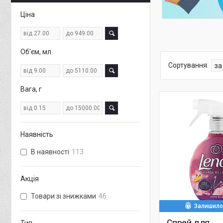
Ціна
Об'єм, мл
Вага, г
Наявність
В наявності
113
Акція
Товари зі знижками
46
Залишилос
Спрей для
Тип