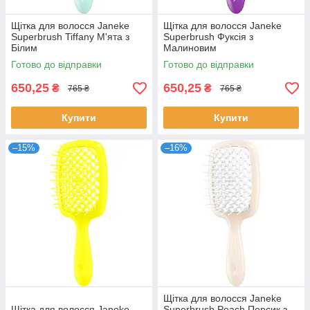
Щітка для волосся Janeke
Щітка для волосся Janeke
Superbrush Tiffany М'ята з
Superbrush Фуксія з
Білим
Малиновим
Готово до відправки
Готово до відправки
650,25
650,25
₴
₴
765 ₴
765 ₴
Купити
Купити
–15%
–16%
Щітка для волосся Janeke
Щітка для волосся Janeke
Superbrush Peach Персик з