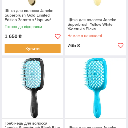
Щітка для волосся Janeke
Superbrush Gold Limited
Edition Золото з Чорним/
Щітка для волосся Janeke
Коричневим
Superbrush Yellow White
Готово до відправки
Жовтий з Білим
1 650
Немає в наявності
₴
765
₴
Купити
Гребінець для волосся
Janeke Superbrush Black Blue
Щітка для волосся Janeke