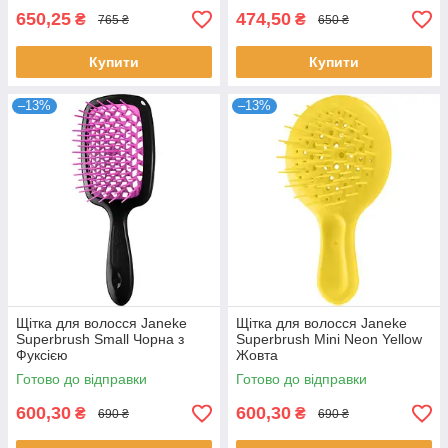
650,25
474,50
₴
₴
765 ₴
650 ₴
Купити
Купити
–13%
–13%
Щітка для волосся Janeke
Щітка для волосся Janeke
Superbrush Small Чорна з
Superbrush Mini Neon Yellow
Фуксією
Жовта
Готово до відправки
Готово до відправки
600,30
600,30
₴
₴
690 ₴
690 ₴