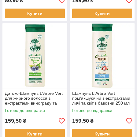
80,90
199,90
₴
₴
Купити
Купити
Детокс-Шампунь L'Arbre Vert
Шампунь L'Arbre Vert
для жирного волосся з
пом'якшуючий з екстрактами
екстрактами винограду та
личі та квітів бавовни 250 мл
зеленого чаю 250 мл
Готово до відправки
Готово до відправки
159,50
159,50
₴
₴
Купити
Купити