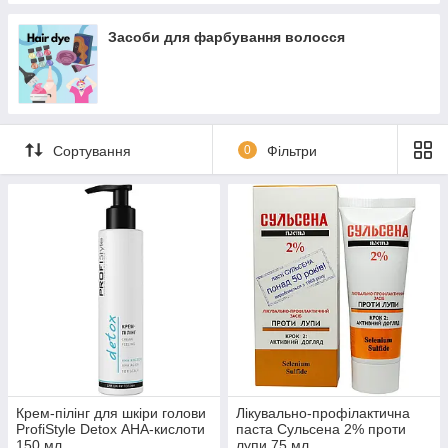
Засоби для фарбування волосся
Сортування
0
Фільтри
Крем-пілінг для шкіри голови
Лікувально-профілактична
ProfiStyle Detox АНА-кислоти
паста Сульсена 2% проти
150 мл
лупи 75 мл