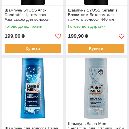
Шампунь SYOSS Anti-
Шампунь SYOSS Keratin з
Dandruff з Центеллою
Блакитним Лотосом для
Азіатською для волосся,
ламкого волосся 440 мл
схильного до лупи 440 мл
Готово до відправки
Готово до відправки
199,90
199,90
₴
₴
Купити
Купити
Шампунь Balea Men
Шампунь для волосся Balea
"Sensitive" для чутливої шкіри