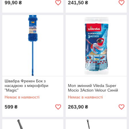
99,90
241,50
₴
₴
Швабра Фрекен Бок з
насадкою з мікрофібри
Моп змінний Vileda Super
"Magic"
Mocio 3Action Velour Синій
Немає в наявності
Немає в наявності
599
263,90
₴
₴