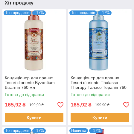
Хіт продажу
Топ продажів
–17%
Топ продажів
–17%
Кондиціонер для прання
Кондиціонер для прання
Tesori d'oriente Byzantium
Tesori d'oriente Thalasso
Візантія 760 мл
Therapy Таласо Терапія 760
мл
Готово до відправки
Готово до відправки
165,92
165,92
₴
₴
199,90 ₴
199,90 ₴
Купити
Купити
Топ продажів
–17%
Новинка
–17%