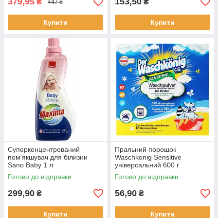
379,95
153,50
₴
₴
447 ₴
Купити
Купити
Суперконцентрований
Пральний порошок
пом'якшувач для білизни
Waschkonig Sensitive
Sano Baby 1 л
універсальний 600 г
Готово до відправки
Готово до відправки
299,90
56,90
₴
₴
Купити
Купити