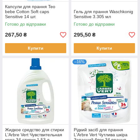
Капсули для прання Teo
bebe Cotton Soft caps
Гель для прання Waschkonig
Sensitive 14 шт.
Sensitive 3.305 мл
Готово до відправки
Готово до відправки
267,50
295,50
₴
₴
Купити
Купити
–16%
Жидкое средство для стирки
Рідкий засіб для прання
L'Arbre Vert Чувствительная
L'Arbre Vert Чутлива шкіра
кожа 34 стирки 1.53 л
Запасний блок 34 прання