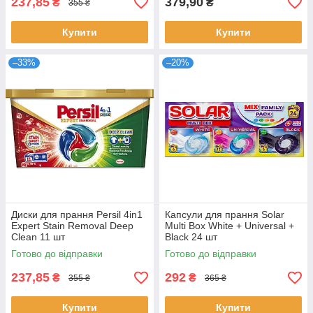
237,85
379,90
₴
₴
355 ₴
Купити
Купити
–33%
–20%
Диски для прання Persil 4in1
Капсули для прання Solar
Expert Stain Removal Deep
Multi Box White + Universal +
Clean 11 шт
Black 24 шт
Готово до відправки
Готово до відправки
237,85
292
₴
₴
355 ₴
365 ₴
Купити
Купити