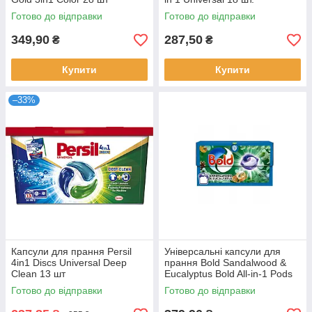
Готово до відправки
Готово до відправки
349,90
287,50
₴
₴
Купити
Купити
–33%
Капсули для прання Persil
Універсальні капсули для
4in1 Discs Universal Deep
прання Bold Sandalwood &
Clean 13 шт
Eucalyptus Bold All-in-1 Pods
Washing Capsules Сандалове
Готово до відправки
Готово до відправки
дерево і Євкаліпт 25шт