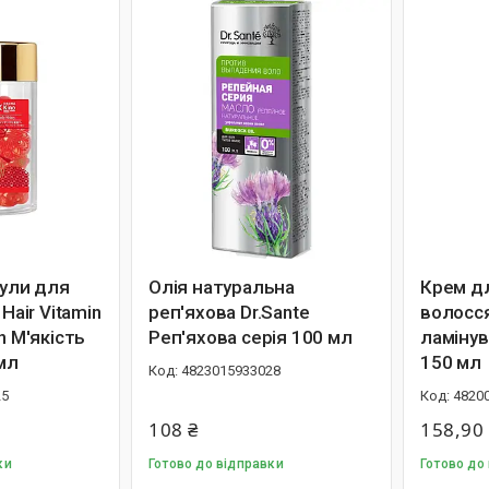
сули для
Олія натуральна
Крем д
 Hair Vitamin
реп'яхова Dr.Sante
волосс
n М'якість
Реп'яхова серія 100 мл
ламінув
 мл
150 мл
4823015933028
25
4820
108 ₴
158,90
ки
Готово до відправки
Готово до