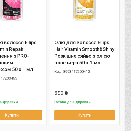
я волосся Ellips
Олія для волосся Ellips
amin Repair
Hair Vitamin Smooth&Shiny
ення з PRO-
Розкішне сяйво з олією
новим
алое вера 50 х 1 мл
сом 50 х 1 мл
8993417200410
417200465
650 ₴
 відправки
Готово до відправки
Купити
Купити