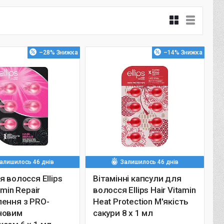
–28%
–14%
алишилось 46 днів
Залишилось 46 днів
я волосся Ellips
Вітамінні капсули для
amin Repair
волосся Ellips Hair Vitamin
ення з PRO-
Heat Protection М'якість
новим
сакури 8 x 1 мл