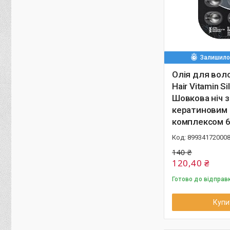
Залишилос
Олія для воло
Hair Vitamin Si
Шовкова ніч з
кератиновим
комплексом 6
89934172000
140 ₴
120,40 ₴
Готово до відправ
Купи