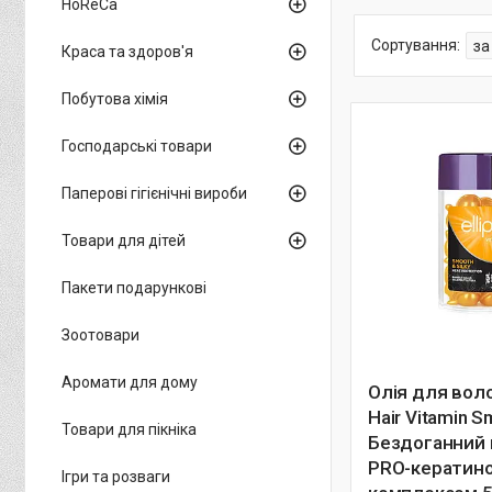
HoReCa
Краса та здоров'я
Побутова хімія
Господарські товари
Паперові гігієнічні вироби
Товари для дітей
Пакети подарункові
Зоотовари
Аромати для дому
Олія для воло
Hair Vitamin 
Товари для пікніка
Бездоганний 
PRO-кератин
Ігри та розваги