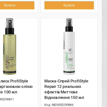
Купити
Купити
лиск ProfiStyle
Маска-Спрей ProfiStyle
 аргановою олією
Repair 12 реальних
yle 100 мл
ефектів Миттєве
Відновлення 150 мл
003290811
4820003290866