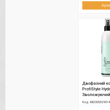
Купи
Двофазний к
ProfiStyle Hyd
Зволожуючий
48200032901