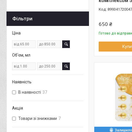
комплексом 5
89934172004
Фільтри
650 ₴
Ціна
Готово до відправ
Купи
Об'єм, мл
Наявність
В наявності
37
Акція
Товари зі знижками
7
Залишилос