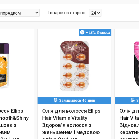
–28%
Залишилось 46 днів
З
сся Ellips
Олія для волосся Ellips
Олія дл
Smooth&Shiny
Hair Vitamin Vitality
Hair Vit
шовк з
Здоров'я волосся з
Відновл
овим
женьшенем і медовою
керати