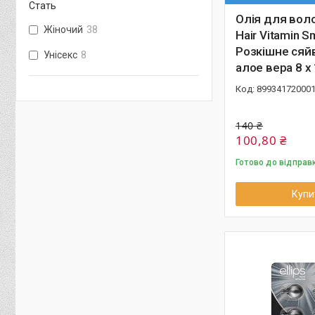
Стать
Олія для воло
Жіночий
38
Hair Vitamin 
Розкішне сяйв
Унісекс
8
алое вера 8 х
89934172000
140 ₴
100,80 ₴
Готово до відправ
Купи