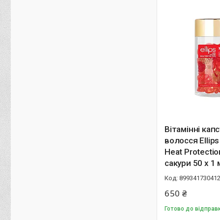
Вітамінні кап
волосся Ellips
Heat Protectio
сакури 50 x 1
89934173041
650 ₴
Готово до відправ