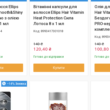
сся Ellips
Вітамінні капсули для
Олія дл
Smooth&Shiny
волосся Ellips Hair Vitamin
Hair Vi
о з олією
Heat Protection Сила
Бездог
 1 мл
Лотоса 8 x 1 мл
PRO-ке
комплек
14
8993417301018
8993
140 ₴
140 ₴
120,40 ₴
100,80
ки
Готово до відправки
Готово до
ти
Купити
–14%