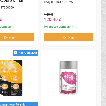
сом 6 х 1 мл
8993417301025
417200069
140 ₴
 ₴
120,40 ₴
 відправки
Готово до відправки
Купити
Купити
–28%
алишилось 46 днів