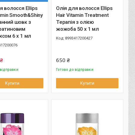
я волосся Ellips
Олія для волосся Ellips
tamin Smooth&Shiny
Hair Vitamin Treatment
анний шовк з
Терапія з олією
ратиновим
жожоба 50 x 1 мл
сом 6 х 1 мл
8993417200427
417200076
 ₴
650 ₴
 відправки
Готово до відправки
Купити
Купити