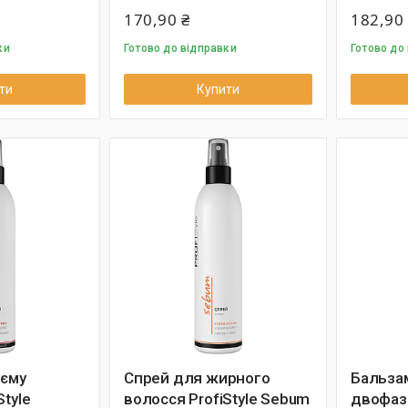
170,90 ₴
182,90
ки
Готово до відправки
Готово до
ти
Купити
'єму
Спрей для жирного
Бальзам
Style
волосся ProfiStyle Sebum
двофаз