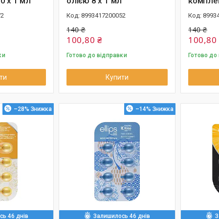
0 х 1 мл
олією 8 х 1 мл
комплек
72
8993417200052
8993
140 ₴
140 ₴
100,80 ₴
100,80
ки
Готово до відправки
Готово до
ти
Купити
–28%
–14%
ь 46 днів
Залишилось 46 днів
З