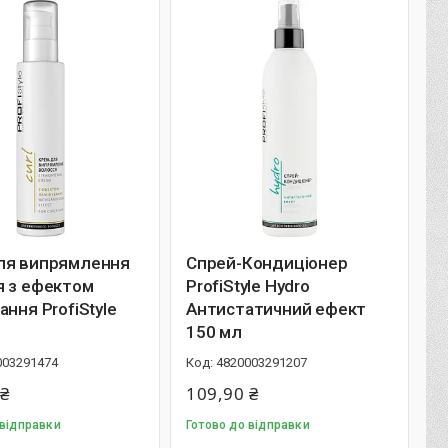
ля випрямлення
Спрей-Кондиціонер
я з ефектом
ProfiStyle Hydro
ання ProfiStyle
Антистатичний ефект
150 мл
003291474
4820003291207
 ₴
109,90 ₴
 відправки
Готово до відправки