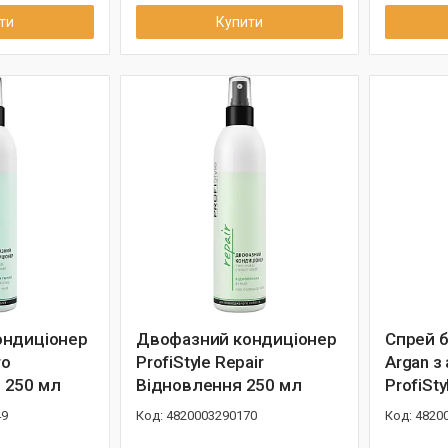
ти
Купити
ондиціонер
Двофазний кондиціонер
Спрей б
ro
ProfiStyle Repair
Argan з
 250 мл
Відновлення 250 мл
ProfiSt
49
4820003290170
4820