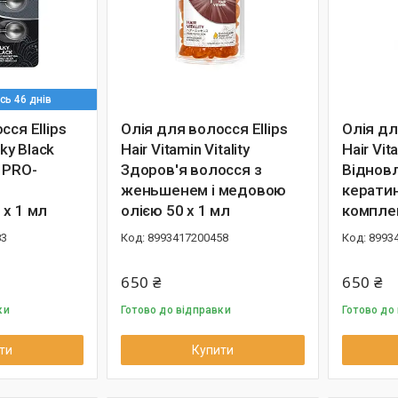
ь 46 днів
сся Ellips
Олія для волосся Ellips
Олія дл
lky Black
Hair Vitamin Vitality
Hair Vit
 PRO-
Здоров'я волосся з
Відновл
женьшенем і медовою
керати
 х 1 мл
олією 50 х 1 мл
комплек
83
8993417200458
8993
650 ₴
650 ₴
ки
Готово до відправки
Готово до
ти
Купити