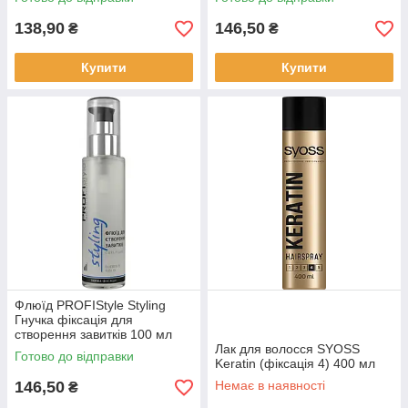
138,90
146,50
₴
₴
Купити
Купити
Флюїд PROFIStyle Styling
Гнучка фіксація для
створення завитків 100 мл
Лак для волосся SYOSS
Готово до відправки
Keratin (фіксація 4) 400 мл
146,50
Немає в наявності
₴