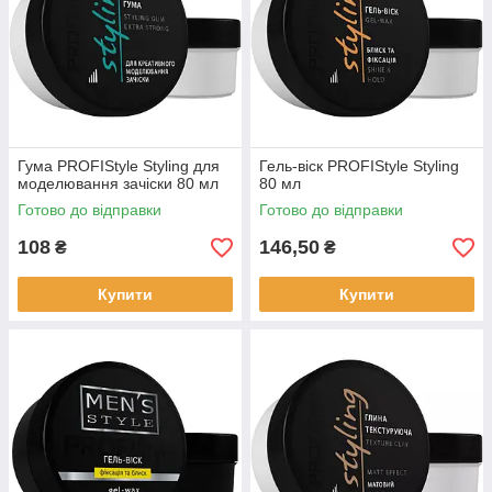
Гума PROFIStyle Styling для
Гель-віск PROFIStyle Styling
моделювання зачіски 80 мл
80 мл
Готово до відправки
Готово до відправки
108
146,50
₴
₴
Купити
Купити