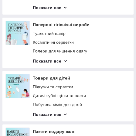
Серветки, ганчірки для прибирання
Показати все
Рукавички для прибирання
Швабри та змінні насадки
Паперові гігієнічні вироби
Туалетний папір
Косметичні серветки
Ролери для чищення одягу
Серветки вологі
Показати все
Паперові рушники
Серветки паперові для столу
Товари для дітей
Особиста гігієна
Підгузки та серветки
Дитячі зубні щітки та пасти
Побутова хімія для дітей
Засоби для купання малюків
Показати все
Догляд за дитячою шкірою та тілом
Пакети подарункові