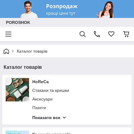
POROSHOK
Каталог товарів
Каталог товарів
HoReCa
Стакани та кришки
Аксесуари
Пакети
Коробки та контейнери
Показати все
Посуд та столові прибори
Паперова продукція