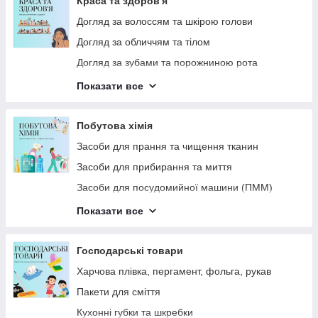
Краса та здоров'я
Витратні матеріали
Догляд за волоссям та шкірою голови
Харчова продукція
Догляд за обличчям та тілом
Лід
Догляд за зубами та порожниною рота
СПЕЦІАЛІЗОВАНА ХІМІЯ
Засоби для душу та ванни
Показати все
Дезодоранти
Парфумерія
Побутова хімія
Ватні вироби
Засоби для прання та чищення тканин
Гребінці, щітки для волосся
Засоби для прибирання та миття
Захист від комах
Засоби для посудомийної машини (ПММ)
Подарункові набори
Засоби для миття посуду Руками
Показати все
Все для гоління
Інсектициди
Засоби догляду за бородою
Освіжувачі та нейтралізатори запаху
Господарські товари
Средства для мытья посуды Руками
Харчова плівка, пергамент, фольга, рукав
Пакети для сміття
Кухонні губки та шкребки