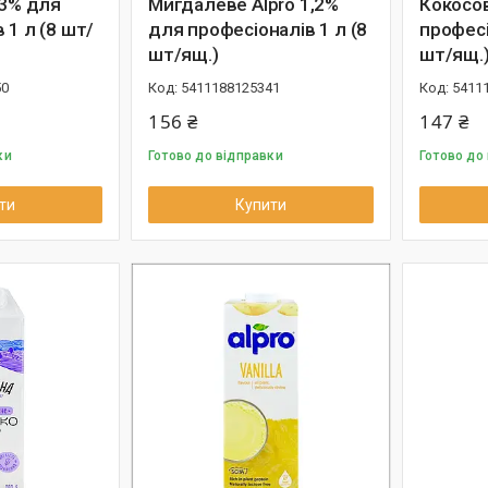
 3% для
Мигдалеве Alpro 1,2%
Кокосов
 1 л (8 шт/
для професіоналів 1 л (8
професі
шт/ящ.)
шт/ящ.
50
5411188125341
5411
156 ₴
147 ₴
ки
Готово до відправки
Готово до
ти
Купити