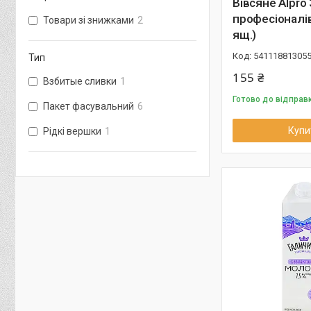
Вівсяне Alpro
професіоналів
Товари зі знижками
2
ящ.)
54111881305
Тип
155 ₴
Взбитые сливки
1
Готово до відправ
Пакет фасувальний
6
Купи
Рідкі вершки
1