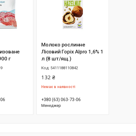
Молоко рослинне
изоване
Лісовий Горіх Alpro 1,6% 1
900 г
л (8 шт/ящ.)
49
5411188110842
132 ₴
Немає в наявності
-06
+380 (63) 063-73-06
Менеджер