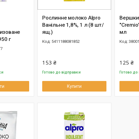
Рослинне молоко Alpro
Вершки
Ванільне 1,8%, 1 л (8 шт/
"Cremio
изоване
ящ.)
мл
950 г
5411188081852
3800
77
153 ₴
125 ₴
ки
Готово до відправки
Готово до
ти
Купити