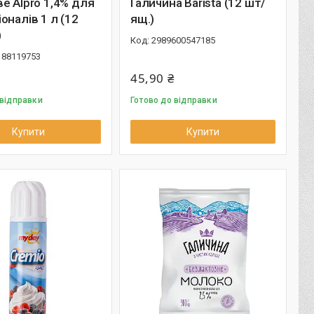
е Alpro 1,4% для
Галичина Barista (12 шт/
оналів 1 л (12
ящ.)
)
2989600547185
188119753
45,90 ₴
 відправки
Готово до відправки
Купити
Купити