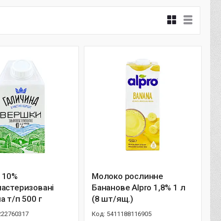
 10%
Молоко рослинне
пастеризовані
Бананове Alpro 1,8% 1 л
а т/п 500 г
(8 шт/ящ.)
222760317
5411188116905