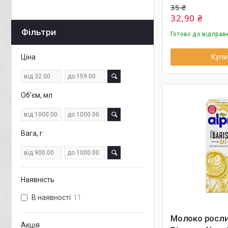
35 ₴
32,90 ₴
Фільтри
Готово до відправ
Ціна
Купи
Об'єм, мл
Вага, г
Наявність
В наявності
11
Молоко росл
Акція