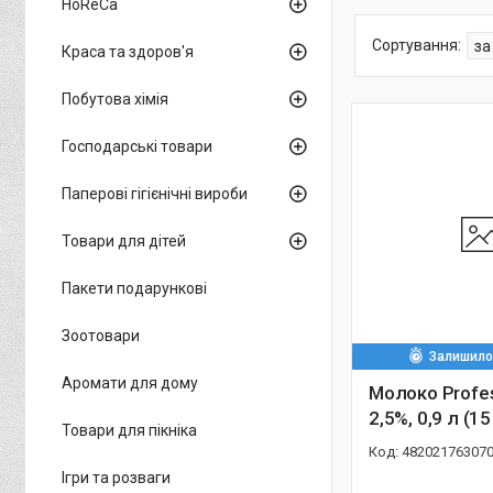
HoReCa
Краса та здоров'я
Побутова хімія
Господарські товари
Паперові гігієнічні вироби
Товари для дітей
Пакети подарункові
Зоотовари
Залишилос
Аромати для дому
Молоко Profes
2,5%, 0,9 л (1
Товари для пікніка
48202176307
Ігри та розваги