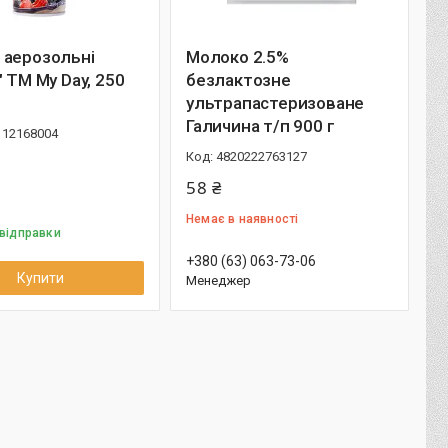
 аерозольні
Молоко 2.5%
" ТМ My Day, 250
безлактозне
ультрапастеризоване
Галичина т/п 900 г
112168004
4820222763127
58 ₴
Немає в наявності
 відправки
+380 (63) 063-73-06
Купити
Менеджер