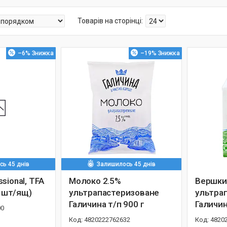
–6%
–19%
ь 45 днів
Залишилось 45 днів
sional, TFA
Молоко 2.5%
Вершки
5 шт/ящ)
ультрапастеризоване
ультра
Галичина т/п 900 г
Галичин
00
4820222762632
4820