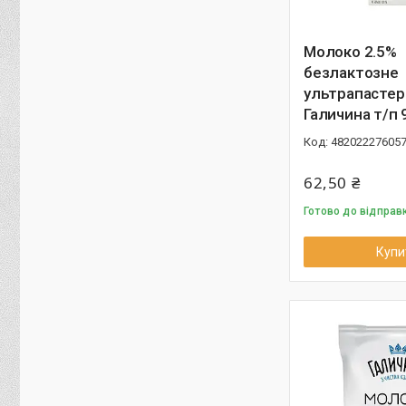
Молоко 2.5%
безлактозне
ультрапастер
Галичина т/п 
48202227605
62,50 ₴
Готово до відправ
Купи