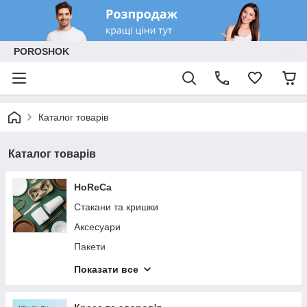
POROSHOK
Каталог товарів
Каталог товарів
HoReCa
Стакани та кришки
Аксесуари
Пакети
Коробки та контейнери
Показати все
Посуд та столові прибори
Паперова продукція