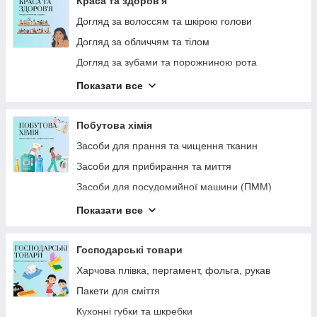
Краса та здоров'я
Витратні матеріали
Догляд за волоссям та шкірою голови
Харчова продукція
Догляд за обличчям та тілом
Лід
Догляд за зубами та порожниною рота
СПЕЦІАЛІЗОВАНА ХІМІЯ
Засоби для душу та ванни
Показати все
Дезодоранти
Парфумерія
Побутова хімія
Ватні вироби
Засоби для прання та чищення тканин
Гребінці, щітки для волосся
Засоби для прибирання та миття
Захист від комах
Засоби для посудомийної машини (ПММ)
Подарункові набори
Засоби для миття посуду Руками
Показати все
Все для гоління
Інсектициди
Засоби догляду за бородою
Освіжувачі та нейтралізатори запаху
Господарські товари
Средства для мытья посуды Руками
Харчова плівка, пергамент, фольга, рукав
Пакети для сміття
Кухонні губки та шкребки