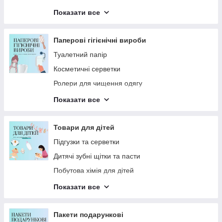
Серветки, ганчірки для прибирання
Показати все
Рукавички для прибирання
Швабри та змінні насадки
Паперові гігієнічні вироби
Туалетний папір
Косметичні серветки
Ролери для чищення одягу
Серветки вологі
Показати все
Паперові рушники
Серветки паперові для столу
Товари для дітей
Особиста гігієна
Підгузки та серветки
Дитячі зубні щітки та пасти
Побутова хімія для дітей
Засоби для купання малюків
Показати все
Догляд за дитячою шкірою та тілом
Пакети подарункові