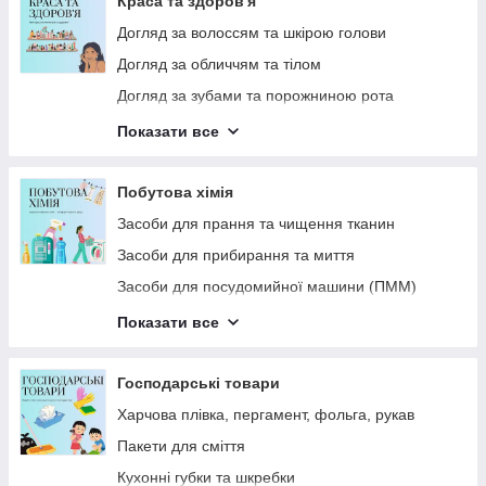
Краса та здоров'я
Витратні матеріали
Догляд за волоссям та шкірою голови
Харчова продукція
Догляд за обличчям та тілом
Лід
Догляд за зубами та порожниною рота
СПЕЦІАЛІЗОВАНА ХІМІЯ
Засоби для душу та ванни
Показати все
Дезодоранти
Парфумерія
Побутова хімія
Ватні вироби
Засоби для прання та чищення тканин
Гребінці, щітки для волосся
Засоби для прибирання та миття
Захист від комах
Засоби для посудомийної машини (ПММ)
Подарункові набори
Засоби для миття посуду Руками
Показати все
Все для гоління
Інсектициди
Засоби догляду за бородою
Освіжувачі та нейтралізатори запаху
Господарські товари
Средства для мытья посуды Руками
Харчова плівка, пергамент, фольга, рукав
Пакети для сміття
Кухонні губки та шкребки