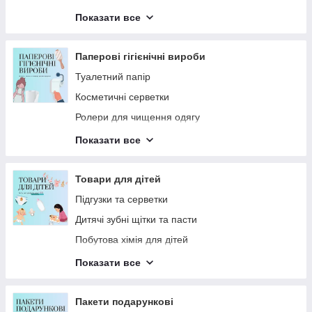
Серветки, ганчірки для прибирання
Показати все
Рукавички для прибирання
Швабри та змінні насадки
Паперові гігієнічні вироби
Туалетний папір
Косметичні серветки
Ролери для чищення одягу
Серветки вологі
Показати все
Паперові рушники
Серветки паперові для столу
Товари для дітей
Особиста гігієна
Підгузки та серветки
Дитячі зубні щітки та пасти
Побутова хімія для дітей
Засоби для купання малюків
Показати все
Догляд за дитячою шкірою та тілом
Пакети подарункові