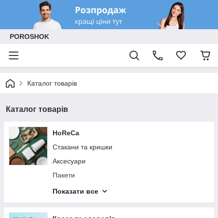
POROSHOK
Каталог товарів
Каталог товарів
HoReCa
Стакани та кришки
Аксесуари
Пакети
Коробки та контейнери
Показати все
Посуд та столові прибори
Паперова продукція