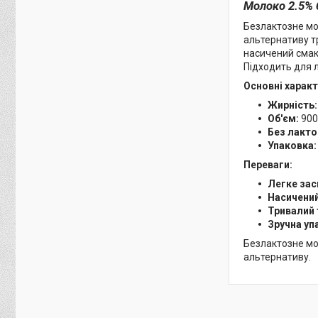
Молоко 2.5% 
Безлактозне мол
альтернативу т
насичений смак 
Підходить для 
Основні харак
Жирність:
Об'єм:
900
Без лакто
Упаковка:
Переваги:
Легке зас
Насичений
Тривалий 
Зручна уп
Безлактозне мол
альтернативу.