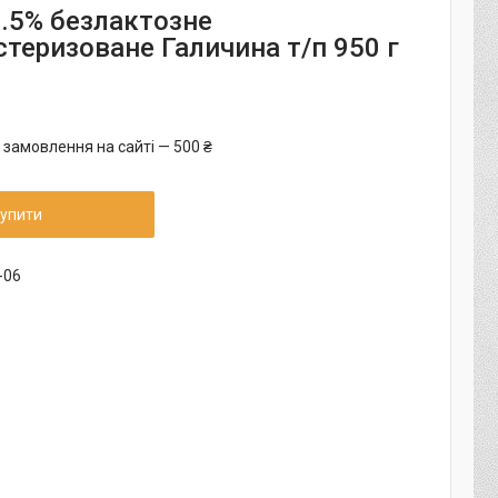
.5% безлактозне
стеризоване Галичина т/п 950 г
 замовлення на сайті — 500 ₴
упити
-06