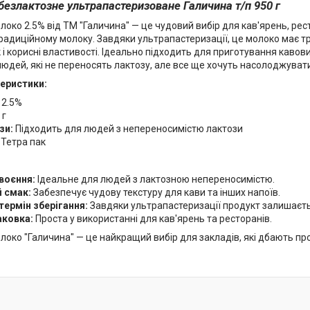
безлактозне ультрапастеризоване Галичина т/п 950 г
око 2.5% від ТМ "Галичина" — це чудовий вибір для кав'ярень, рест
радиційному молоку. Завдяки ультрапастеризації, це молоко має тр
і корисні властивості. Ідеально підходить для приготування кавови
людей, які не переносять лактозу, але все ще хочуть насолоджува
теристики:
2.5%
 г
зи:
Підходить для людей з непереносимістю лактози
Тетра пак
воєння:
Ідеальне для людей з лактозною непереносимістю.
 смак:
Забезпечує чудову текстуру для кави та інших напоїв.
термін зберігання:
Завдяки ультрапастеризації продукт залишаєт
аковка:
Проста у використанні для кав'ярень та ресторанів.
око "Галичина" — це найкращий вибір для закладів, які дбають про 