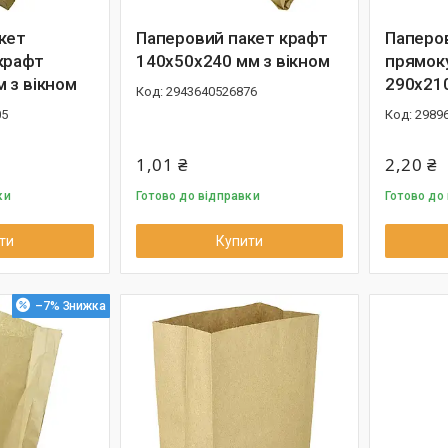
кет
Паперовий пакет крафт
Паперов
крафт
140х50х240 мм з вікном
прямок
 з вікном
290х21
2943640526876
05
2989
1,01 ₴
2,20 ₴
ки
Готово до відправки
Готово до
ти
Купити
–7%