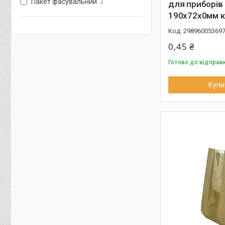
Пакет фасувальний
3
для приборів
190х72х0мм к
29896005369
0,45 ₴
Готово до відправ
Купи