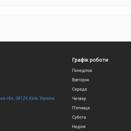
Графік роботи
Понеділок
Вівторок
Середа
ка обл., 08129, Київ, Україна
Четвер
Пʼятниця
Субота
Неділя