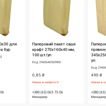
0х30 для
Паперовий пакет саше
Паперов
а бур.
крафт 270х160х40 мм,
прямок
100 шт/уп
345х250
53
уп
2943640530903
2943
0,85 ₴
490 ₴
Немає в наявності
Немає в н
-06
+380 (63) 063-73-06
+380 (63)
Менеджер
Менедже