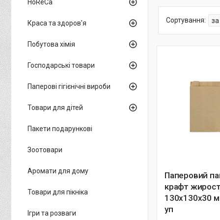
HoReCa
Краса та здоров'я
Побутова хімія
Господарські товари
Паперові гігієнічні вироби
Товари для дітей
Пакети подарункові
Зоотовари
Аромати для дому
Паперовий па
крафт жирост
Товари для пікніка
130х130х30 м
уп
Ігри та розваги