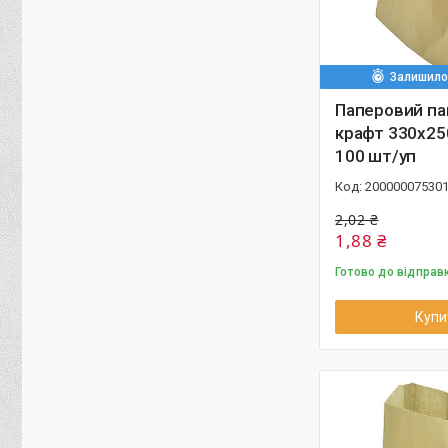
Залишилос
Паперовий па
крафт 330х25
100 шт/уп
20000007530
2,02 ₴
1,88 ₴
Готово до відправ
Купи