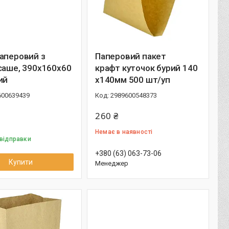
аперовий з
Паперовий пакет
саше, 390х160х60
крафт куточок бурий 140
ий
х140мм 500 шт/уп
600639439
2989600548373
260 ₴
Немає в наявності
 відправки
+380 (63) 063-73-06
Купити
Менеджер