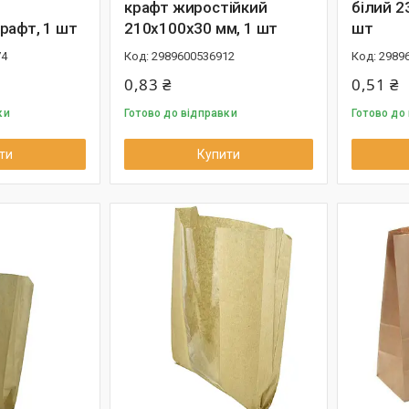
крафт жиростійкий
білий 2
рафт, 1 шт
210х100х30 мм, 1 шт
шт
74
2989600536912
2989
0,83 ₴
0,51 ₴
ки
Готово до відправки
Готово до
ти
Купити