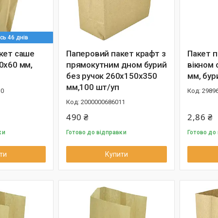
ь 46 днів
кет саше
Паперовий пакет крафт з
Пакет п
0х60 мм,
прямокутним дном бурий
вікном 
без ручок 260х150х350
мм, бур
мм,100 шт/уп
10
2989
2000000686011
490 ₴
2,86 ₴
ки
Готово до відправки
Готово до
ти
Купити