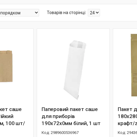
кет саше
Паперовий пакет саше
Пакет д
ійкий
для приборів
180х280
м, 100 шт/
190х72х0мм білий, 1 шт
крафт/z
2989600536967
2943