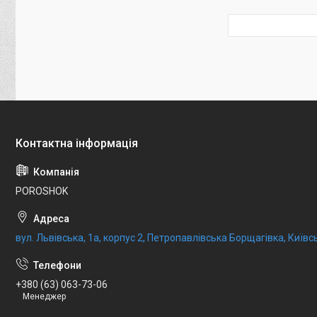
POROSHOK
вул. Львівська, 1а, корпус 2, Петропавлівська Борщагівка, Київсь
+380 (63) 063-73-06
Менеджер