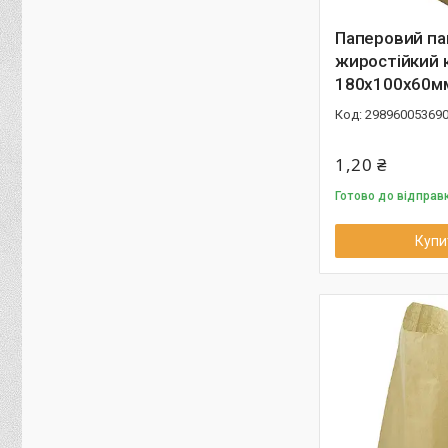
Паперовий па
жиростійкий 
180х100х60мм
29896005369
1,20 ₴
Готово до відправ
Купи