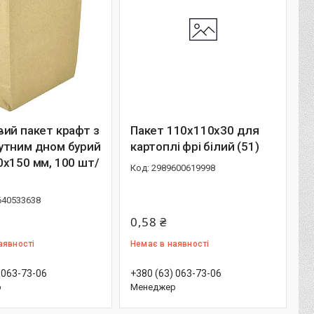
ий пакет крафт з
Пакет 110х110х30 для
утним дном бурий
картоплі фрі білий (51)
х150 мм, 100 шт/
2989600619998
640533638
0,58 ₴
аявності
Немає в наявності
 063-73-06
+380 (63) 063-73-06
р
Менеджер