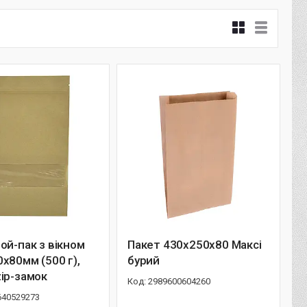
ой-пак з вікном
Пакет 430х250х80 Максі
х80мм (500 г),
бурий
ip-замок
2989600604260
640529273