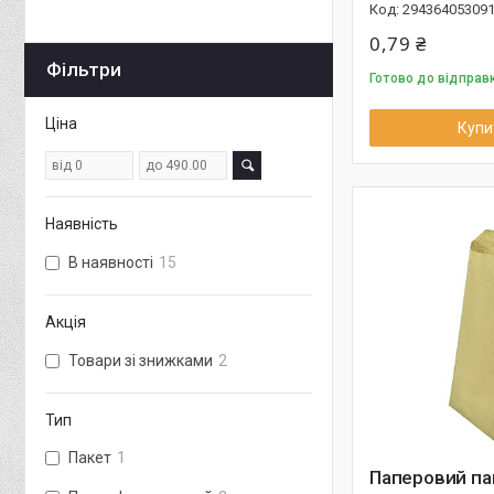
29436405309
0,79 ₴
Фільтри
Готово до відправ
Ціна
Купи
Наявність
В наявності
15
Акція
Товари зі знижками
2
Тип
Пакет
1
Паперовий па