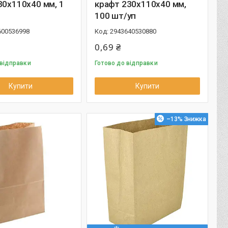
30х110х40 мм, 1
крафт 230х110х40 мм,
100 шт/уп
600536998
2943640530880
0,69 ₴
 відправки
Готово до відправки
Купити
Купити
–13%