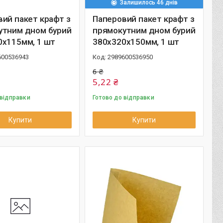
Залишилось 46 днів
ий пакет крафт з
Паперовий пакет крафт з
утним дном бурий
прямокутним дном бурий
0х115мм, 1 шт
380х320х150мм, 1 шт
600536943
2989600536950
6 ₴
5,22 ₴
 відправки
Готово до відправки
Купити
Купити