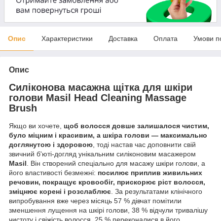
Опис
Характеристики
Доставка
Оплата
Умови п
Опис
Силіконова масажна щітка для шкіри
голови Masil Head Cleaning Massage
Brush
Якщо ви хочете,
щоб волосся довше залишалося чистим,
було міцним і красивим, а шкіра голови — максимально
доглянутою і здоровою
, тоді настав час доповнити свій
звичний б'юті-догляд унікальним силіконовим масажером
Masil
. Він створений спеціально для масажу шкіри голови, а
його властивості безмежні:
посилює приплив живильних
речовин, покращує кровообіг, прискорює ріст волосся,
зміцнює корені і розслаблює
. За результатами клінічного
випробування вже через місяць 57 % дівчат помітили
зменшення лущення на шкірі голови, 38 % відчули тривалішу
чистоту і свіжість волосся, 25 % переконалися в його