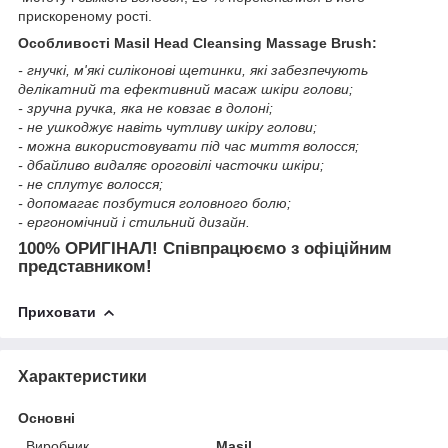
прискореному рості.
Особливості Masil Head Cleansing Massage Brush:
- гнучкі, м'які силіконові щетинки, які забезпечують
делікатний та ефективний масаж шкіри голови;
- зручна ручка, яка не ковзає в долоні;
- не ушкоджує навіть чутливу шкіру голови;
- можна використовувати під час миття волосся;
- дбайливо видаляє ороговілі часточки шкіри;
- не сплутує волосся;
- допомагає позбутися головного болю;
- ергономічний і стильний дизайн.
100% ОРИГІНАЛ! Співпрацюємо з офіційним
представником!
Приховати
Характеристики
Основні
Виробник
Masil