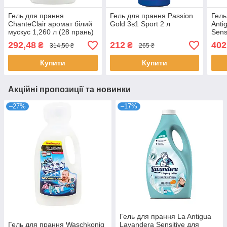
Гель для прання
Гель для прання Passion
Гель
ChanteClair аромат білий
Gold 3в1 Sport 2 л
Anti
мускус 1,260 л (28 прань)
Sens
біли
292,48
212
402
₴
₴
314,50 ₴
265 ₴
Купити
Купити
Акційні пропозиції та новинки
–27%
–17%
Гель для прання La Antigua
Гель для прання Waschkonig
Lavandera Sensitive для