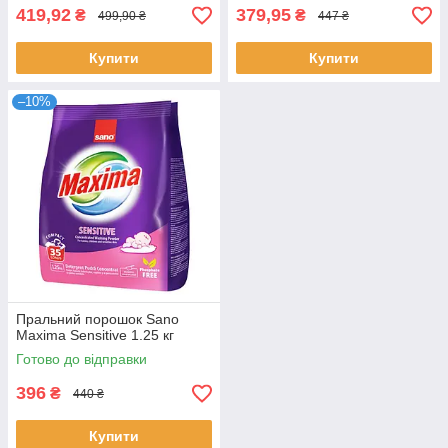
419,92
379,95
₴
₴
499,90 ₴
447 ₴
Купити
Купити
–10%
Пральний порошок Sano
Maxima Sensitive 1.25 кг
Готово до відправки
396
₴
440 ₴
Купити