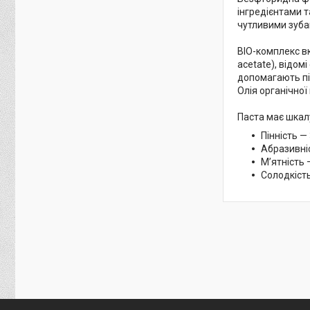
інгредієнтами т
чутливими зуба
ВІО-комплекс вкл
acetate), відом
допомагають пі
Олія органічної
Паста має шкал
Пінність —
Абразивні
М’ятність 
Солодкіст