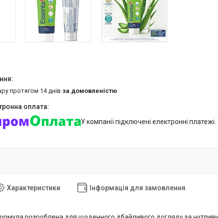
ару протягом 14 днів
за домовленістю
У компанії підключені електронні платежі
Характеристики
Інформація для замовлення
рмула розроблена для щоденного дбайливого догляду за чутливи