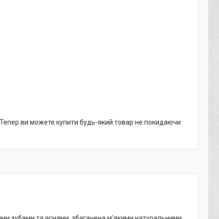
. Тепер ви можете купити будь-який товар не покидаючи
ми зубами та яснами, збагачена м'якими натуральними