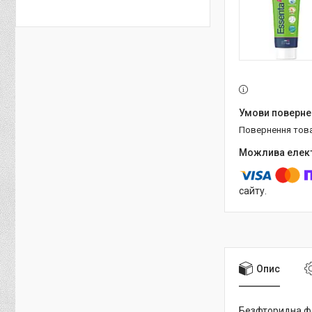
повернення тов
сайту.
Опис
Безфторидна фо