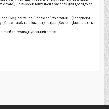
 citrate), що використовується в засобах для догляду за
eaf juice), пантенол (Panthenol) та вітамін E (Tocopheryl
Zinc citrate), та глюконату натрію (Sodium gluconate), які
свіжаючий та охолоджувальний ефект.