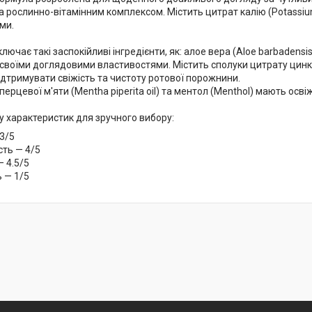
а рослинно-вітамінним комплексом. Містить цитрат калію (Potassium
ми.
ючає такі заспокійливі інгредієнти, як: алое вера (Aloe barbadensis l
і своїми доглядовими властивостями. Містить сполуки цитрату цинку (
дтримувати свіжість та чистоту ротової порожнини.
 перцевої м'яти (Mentha piperita oil) та ментол (Menthol) мають о
у характеристик для зручного вибору:
 3/5
сть — 4/5
— 4.5/5
ь — 1/5