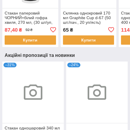
Стакан паперовий
Склянка однокровий 170
Ста
ЧОРНИЙ+білий гофра
мл Graphite Cup d-67 (50
одн
хвиля, 270 мл, (30 шт/уп,
шт./пач., 20 уп/ясть)
400 
28 уп/ящ), П-80
ящ) 
87,40
65
114
₴
₴
92 ₴
Купити
Купити
Акційні пропозиції та новинки
–31%
–24%
Стакан одношаровий 340 мл