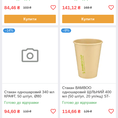
84,46
141,12
₴
₴
103 ₴
168 ₴
Купити
Купити
–14%
–9%
Стакан ВАМВОО
Стакан одношаровий 340 мл
одношаровий ЩІЛЬНИЙ 400
КРАФТ, 50 шт/уп, Ø80
мл (50 шт/уп, 20 уп/ящ) ST-
90
Готово до відправки
Готово до відправки
94,60
114,66
₴
₴
110 ₴
126 ₴