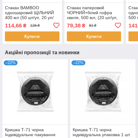
Стакан ВАМВОО
Стакан паперовий
Ста
одношаровий ЩІЛЬНИЙ
ЧОРНИЙ+білий гофра
одн
400 мл (50 шт/уп, 20 уп/
хвиля, 500 мл, (20 шт/уп,
500 
ящ) ST-90
24 уп/ящ), П-90
ящ) 
114,66
79,38
141
₴
₴
126 ₴
81 ₴
Купити
Купити
Акційні пропозиції та новинки
–22%
–22%
Кришка Т-71 чорна
Кришка Т-71 чорна
Індивідуальне пакування
індивідуальна упаковка 1 шт.