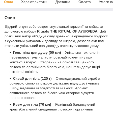
Опис
Характеристики
Доставка
Оплата
Умови п
Опис
Відкрийте для себе секрет внутрішньої гармонії та сяйва за
допомогою набору
Rituals THE RITUAL OF AYURVEDA.
Цей
розкішний набір об’єднує силу древньої аюрведичної мудрості
з сучасними ритуалами догляду за шкірою, дозволяючи вам
створити унікальний спа-досвід у затишку власного дому.
Гель-піна для душу (50 мл)
– Унікальна технологія
перетворює гель на густу, розслаблюючу піну при
контакті з водою. Створений на основі священного
лотоса та органічного білого чаю, цей гель дарує шкірі
ніжність і свіжість.
Скраб для тіла (125 г)
– Омолоджувальний скраб з
рожевою сіллю та цукром делікатно відлущує і живить
шкіру, надаючи їй гладкості та м'якості. Аромат
священного лотоса та білого чаю створює відчуття
повного оновлення.
Крем для тіла (70 мл)
– Розкішний балансуючий
крем збагачений священним лотосом і органічним