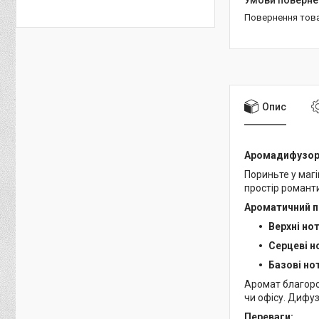
повернення тов
Опис
Аромадифузор W
Пориньте у маг
простір романти
Ароматичний п
Верхні нот
Серцеві н
Базові но
Аромат благород
чи офісу. Дифу
Переваги: