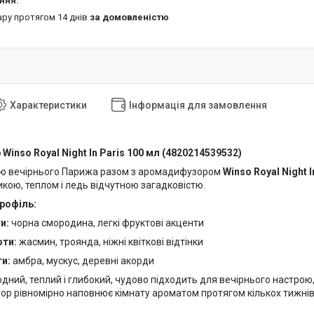
ару протягом 14 днів
за домовленістю
Характеристики
Інформація для замовлення
inso Royal Night In Paris 100 мл (4820214539532)
ію вечірнього Парижа разом з аромадифузором
Winso Royal Night I
кою, теплом і ледь відчутною загадковістю.
рофіль:
и:
чорна смородина, легкі фруктові акценти
оти:
жасмин, троянда, ніжні квіткові відтінки
ти:
амбра, мускус, деревні акорди
ний, теплий і глибокий, чудово підходить для вечірнього настрою, 
зор рівномірно наповнює кімнату ароматом протягом кількох тижнів