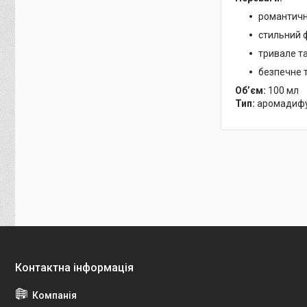
романтичн
стильний ф
тривале та
безпечне т
Об’єм:
100 мл
Тип:
аромадифу