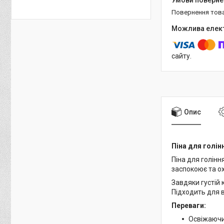
повернення тов
сайту.
Опис
Піна для голін
Піна для голінн
заспокоює та о
Завдяки густій 
Підходить для 
Переваги:
Освіжаючи