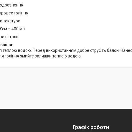
подразнення
процес гоління
та текстура
’єм – 400 мл
о в Італії
вання:
 теплою водою. Перед використанням добре струсіть балон. Нанесіть
сля гоління змийте залишки теплою водою.
Графік роботи