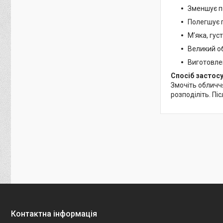
Зменшує 
Полегшує 
М’яка, гус
Великий об
Виготовлен
Спосіб застосу
Змочіть обличчя
розподіліть. Пі