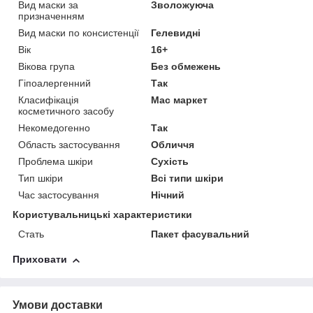
Вид маски за
Зволожуюча
призначенням
Вид маски по консистенції
Гелевидні
Вік
16+
Вікова група
Без обмежень
Гіпоалергенний
Так
Класифікація
Мас маркет
косметичного засобу
Некомедогенно
Так
Область застосування
Обличчя
Проблема шкіри
Сухість
Тип шкіри
Всі типи шкіри
Час застосування
Нічний
Користувальницькі характеристики
Стать
Пакет фасувальний
Приховати
Умови доставки