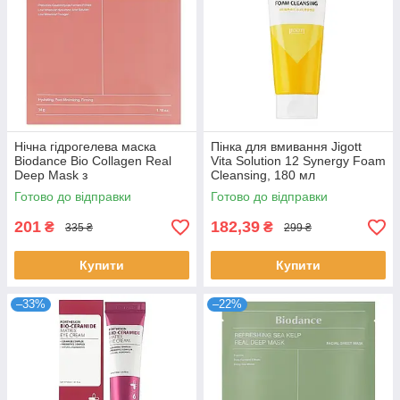
Нічна гідрогелева маска
Пінка для вмивання Jigott
Biodance Bio Collagen Real
Vita Solution 12 Synergy Foam
Deep Mask з
Cleansing, 180 мл
низькомолекулярним
Готово до відправки
Готово до відправки
колагеном 34 г
201
182,39
₴
₴
335 ₴
299 ₴
Купити
Купити
–33%
–22%