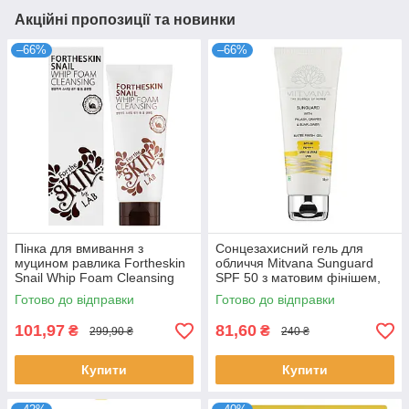
Акційні пропозиції та новинки
–66%
–66%
Пінка для вмивання з
Сонцезахисний гель для
муцином равлика Fortheskin
обличчя Mitvana Sunguard
Snail Whip Foam Cleansing
SPF 50 з матовим фінішем,
180 мл
50 мл
Готово до відправки
Готово до відправки
101,97
81,60
₴
₴
299,90 ₴
240 ₴
Купити
Купити