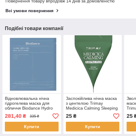
Повернення товару впродовж 14 днів за домовленістю
Всі умови повернення
Подібні товари компанії
Відновлювальна нічна
Заспокійлива нічна маска
Звол
гідрогелева маска для
з центелою Trimay
маск
обличчя Biodance Hydro
Medicica Calming Sleeping
Trim
Cera-Nol Real Deep Mask з
Pack, 3 мл
Slee
281,40
25
25
₴
₴
335 ₴
керамідами 34 г
Купити
Купити