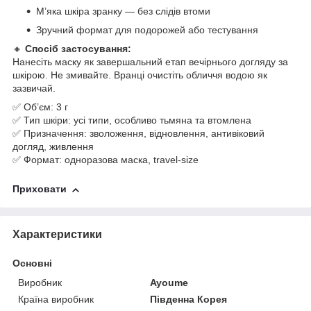
М’яка шкіра зранку — без слідів втоми
Зручний формат для подорожей або тестування
🔸
Спосіб застосування:
Нанесіть маску як завершальний етап вечірнього догляду за
шкірою. Не змивайте. Вранці очистіть обличчя водою як
зазвичай.
✅ Об’єм: 3 г
✅ Тип шкіри: усі типи, особливо тьмяна та втомлена
✅ Призначення: зволоження, відновлення, антивіковий
догляд, живлення
✅ Формат: одноразова маска, travel-size
Приховати
Характеристики
Основні
Виробник
Ayoume
Країна виробник
Південна Корея