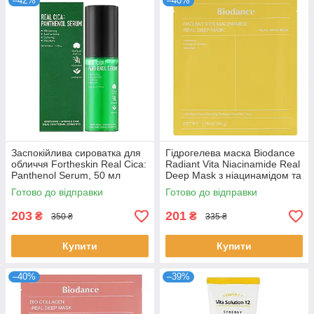
–42%
–40%
Заспокійлива сироватка для
Гідрогелева маска Biodance
обличчя Fortheskin Real Cica:
Radiant Vita Niacinamide Real
Panthenol Serum, 50 мл
Deep Mask з ніацинамідом та
ананасовою водою.
Готово до відправки
Готово до відправки
203
201
₴
₴
350 ₴
335 ₴
Купити
Купити
–40%
–39%