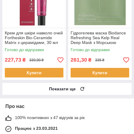
Крем для шкіри навколо очей
Гідрогелева маска Biodance
Fortheskin Bio-Ceramide
Refreshing Sea Kelp Real
Matrix з церамідами, 30 мл
Deep Mask з Морською
ламінарією 34 г
Готово до відправки
Готово до відправки
227,73
261,30
₴
₴
339,90 ₴
335 ₴
Купити
Купити
Показати ще
Про нас
100% позитивних з 47 відгуків за рік
Працює з 23.03.2021