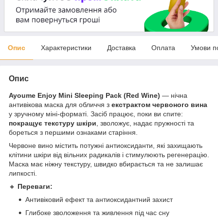
Опис
Характеристики
Доставка
Оплата
Умови п
Опис
Ayoume Enjoy Mini Sleeping Pack (Red Wine)
— нічна
антивікова маска для обличчя з
екстрактом червоного вина
у зручному міні-форматі. Засіб працює, поки ви спите:
покращує текстуру шкіри
, зволожує, надає пружності та
бореться з першими ознаками старіння.
Червоне вино містить потужні антиоксиданти, які захищають
клітини шкіри від вільних радикалів і стимулюють регенерацію.
Маска має ніжну текстуру, швидко вбирається та не залишає
липкості.
🔸
Переваги:
Антивіковий ефект та антиоксидантний захист
Глибоке зволоження та живлення під час сну