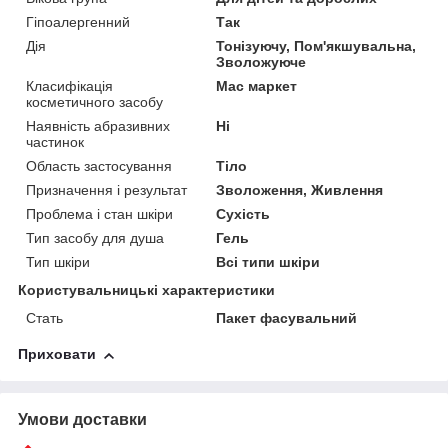
Гіпоалергенний
Так
Дія
Тонізуючу, Пом'якшувальна,
Зволожуюче
Класифікація
Мас маркет
косметичного засобу
Наявність абразивних
Ні
частинок
Область застосування
Тіло
Призначення і результат
Зволоження, Живлення
Проблема і стан шкіри
Сухість
Тип засобу для душа
Гель
Тип шкіри
Всі типи шкіри
Користувальницькі характеристики
Стать
Пакет фасувальний
Приховати
Умови доставки