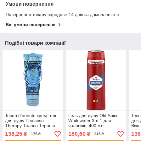
Умови повернення
Повернення товару впродовж 14 днів за домовленістю
Всі умови повернення
Подібні товари компанії
Tesori d'oriente крем-гель
Гель для душу Old Spice
Teso
для душу Thalasso
Whitewater 3-в-1 для
для 
Therapy Таласо Терапія
чоловіків, 400 мл
Віза
250 мл
138,25
180,60
138
₴
₴
175 ₴
215 ₴