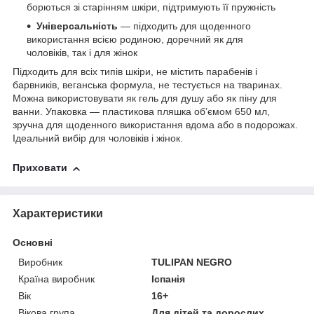
борються зі старінням шкіри, підтримують її пружність
Універсальність
— підходить для щоденного
використання всією родиною, доречний як для
чоловіків, так і для жінок
Підходить для всіх типів шкіри, не містить парабенів і
барвників, веганська формула, не тестується на тваринах.
Можна використовувати як гель для душу або як піну для
ванни. Упаковка — пластикова пляшка об’ємом 650 мл,
зручна для щоденного використання вдома або в подорожах.
Ідеальний вибір для чоловіків і жінок.
Приховати
Характеристики
Основні
Виробник
TULIPAN NEGRO
Країна виробник
Іспанія
Вік
16+
Вікова група
Для дітей та дорослих