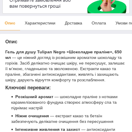
Опис
Характеристики
Доставка
Оплата
Умови п
Опис
Гель для душу Tulipan Negro «Шоколадне праліне», 650
мл
— це ніжний догляд із розкішним ароматом шоколаду та
горіхів. Засіб делікатно очищає шкіру, не пересушує, залишає
її м’якою, гладенькою та зволоженою. Екстракти какао та
праліне, збагачені антиоксидантами, живлять і захищають
шкіру, дарують відчуття комфорту та розслаблення.
Ключові переваги:
Розкішний аромат
— шоколадне праліне з нотками
карамелізованого фундука створює атмосферу спа та
піднімає настрій
Ніжне очищення
— екстракт какао та бетаїн
забезпечують делікатне очищення без пересушення
Інтенсивне живлення та захист
— антиоксиданти