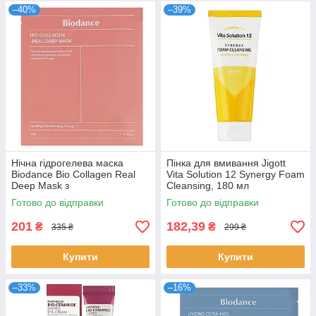
–40%
–39%
Нічна гідрогелева маска
Пінка для вмивання Jigott
Biodance Bio Collagen Real
Vita Solution 12 Synergy Foam
Deep Mask з
Cleansing, 180 мл
низькомолекулярним
Готово до відправки
Готово до відправки
колагеном 34 г
201
182,39
₴
₴
335 ₴
299 ₴
Купити
Купити
–33%
–16%