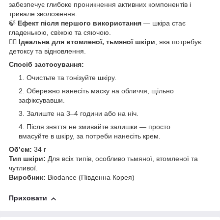
забезпечує глибоке проникнення активних компонентів і
тривале зволоження.
🍃
Ефект після першого використання
— шкіра стає
гладенькою, свіжою та сяючою.
🧖‍♀️
Ідеальна для втомленої, тьмяної шкіри
, яка потребує
детоксу та відновлення.
Спосіб застосування:
Очистьте та тонізуйте шкіру.
Обережно нанесіть маску на обличчя, щільно
зафіксувавши.
Залиште на 3–4 години або на ніч.
Після зняття не змивайте залишки — просто
вмасуйте в шкіру, за потреби нанесіть крем.
Обʼєм:
34 г
Тип шкіри:
Для всіх типів, особливо тьмяної, втомленої та
чутливої.
Виробник:
Biodance (Південна Корея)
Приховати