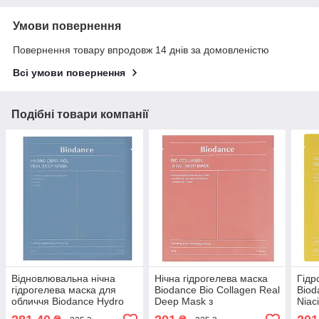
Умови повернення
Повернення товару впродовж 14 днів за домовленістю
Всі умови повернення
Подібні товари компанії
Відновлювальна нічна
Нічна гідрогелева маска
Гідр
гідрогелева маска для
Biodance Bio Collagen Real
Biod
обличчя Biodance Hydro
Deep Mask з
Niac
Cera-Nol Real Deep Mask з
низькомолекулярним
Mask