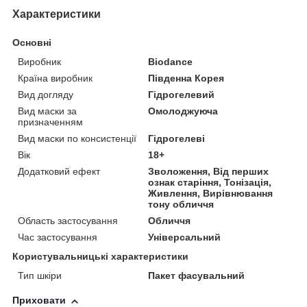
Характеристики
Основні
Виробник
Biodance
Країна виробник
Південна Корея
Вид догляду
Гідрогелевий
Вид маски за
Омолоджуюча
призначенням
Вид маски по консистенції
Гідрогелеві
Вік
18+
Додатковий ефект
Зволоження, Від перших
ознак старіння, Тонізація,
Живлення, Вирівнювання
тону обличчя
Область застосування
Обличчя
Час застосування
Універсальний
Користувальницькі характеристики
Тип шкіри
Пакет фасувальний
Приховати