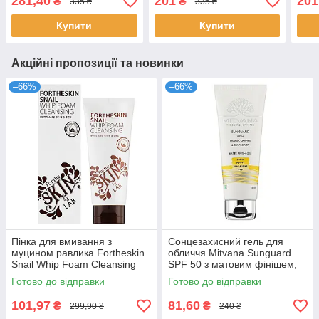
281,40
201
201
₴
₴
335 ₴
335 ₴
керамідами 34 г
колагеном 34 г
ана
Купити
Купити
Акційні пропозиції та новинки
–66%
–66%
Пінка для вмивання з
Сонцезахисний гель для
муцином равлика Fortheskin
обличчя Mitvana Sunguard
Snail Whip Foam Cleansing
SPF 50 з матовим фінішем,
180 мл
50 мл
Готово до відправки
Готово до відправки
101,97
81,60
₴
₴
299,90 ₴
240 ₴