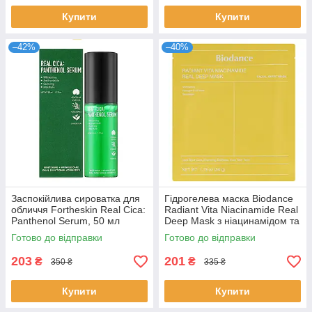
Купити
Купити
–42%
–40%
Заспокійлива сироватка для
Гідрогелева маска Biodance
обличчя Fortheskin Real Cica:
Radiant Vita Niacinamide Real
Panthenol Serum, 50 мл
Deep Mask з ніацинамідом та
ананасовою водою.
Готово до відправки
Готово до відправки
203
201
₴
₴
350 ₴
335 ₴
Купити
Купити