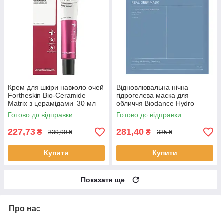
Крем для шкіри навколо очей
Відновлювальна нічна
Fortheskin Bio-Ceramide
гідрогелева маска для
Matrix з церамідами, 30 мл
обличчя Biodance Hydro
Cera-Nol Real Deep Mask з
Готово до відправки
Готово до відправки
керамідами 34 г
227,73
281,40
₴
₴
339,90 ₴
335 ₴
Купити
Купити
Показати ще
Про нас