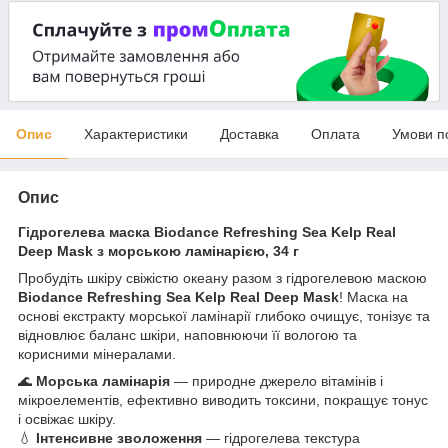
Опис
Характеристики
Доставка
Оплата
Умови п
Опис
Гідрогелева маска Biodance Refreshing Sea Kelp Real
Deep Mask з морською ламінарією, 34 г
Пробудіть шкіру свіжістю океану разом з гідрогелевою маскою
Biodance Refreshing Sea Kelp Real Deep Mask
! Маска на
основі екстракту морської ламінарії глибоко очищує, тонізує та
відновлює баланс шкіри, наповнюючи її вологою та
корисними мінералами.
🌊
Морська ламінарія
— природне джерело вітамінів і
мікроелементів, ефективно виводить токсини, покращує тонус
і освіжає шкіру.
💧
Інтенсивне зволоження
— гідрогелева текстура