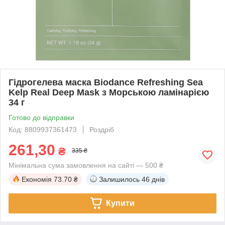
Гідрогелева маска Biodance Refreshing Sea
Kelp Real Deep Mask з Морською ламінарією
34 г
Готово до відправки
Код: 8809937361473
Роздріб
261,30
₴
335 ₴
Мінімальна сума замовлення на сайті — 500 ₴
Економія
73.70 ₴
Залишилось
46 днів
Купити