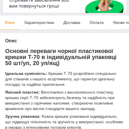
Опис
Характеристики
Доставка
Оплата
Умови п
Опис
Основні переваги чорної пластикової
кришки Т-70 в індивідуальній упаковці
50 шт/уп, 20 уп/ящ)
Ідеальна сумісність:
Кришки Т-70 розроблені спеціально
для стаканів з нашого асортименту, що гарантує ідеальну
посадку та надійне прилягання.
Якісний пластик:
Виготовлені з високоякісного пластику,
кришки серії Т-70 забезпечують безпеку та надійність при
використанні з гарячими напоями, створюючи позитивне
враження про високі стандарти вашого закладу.
Зручна упаковка:
Кожна кришка упакована індивідуально,
що підвищує гігієнічність та зручність у використанні, особливо
в умовах з інтенсивним потоком клієнтів.