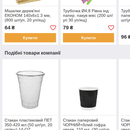
Мішалки дерев'яні
Трубочка Ø4,8 Рівна інд.
Труб
ЕКОНОМ 140х6х1.3 мм,
папер. пакув мікс (200 шт/
папе
(800 шт/уп, 20 уп/ящ)
уп 30 уп/ящ)
шт/у
64
79
₴
₴
96
Купити
Купити
Подібні товари компанії
Стакан пластиковий ПЕТ
Стакан паперовий
Стак
350-420 мл (50 шт/уп, 20
ЧОРНИЙ+білий гофра
ЧОР
уп/ящ) 14-OZ
хвиля, 110 мл, (30 шт/уп,
хвил