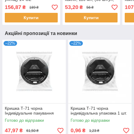
48 уп/ящ)
20 у
156,87
53,20
107
₴
₴
189 ₴
56 ₴
Купити
Купити
Акційні пропозиції та новинки
–22%
–22%
Кришка Т-71 чорна
Кришка Т-71 чорна
Індивідуальне пакування
індивідуальна упаковка 1 шт.
Готово до відправки
Готово до відправки
47,97
0,96
₴
₴
61,50 ₴
1,23 ₴