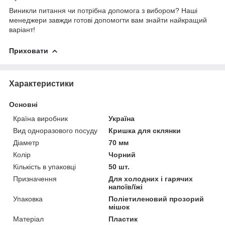
Виникли питання чи потрібна допомога з вибором? Наші
менеджери завжди готові допомогти вам знайти найкращий
варіант!
Приховати
Характеристики
Основні
Країна виробник
Україна
Вид одноразового посуду
Кришка для склянки
Діаметр
70 мм
Колір
Чорний
Кількість в упаковці
50 шт.
Призначення
Для холодних і гарячих
напоїв/їжі
Упаковка
Поліетиленовий прозорий
мішок
Матеріал
Пластик