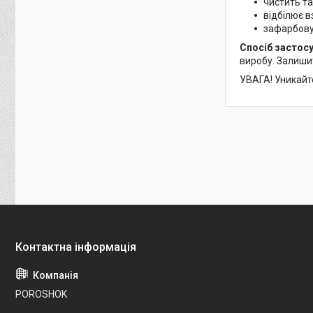
чистить т
відбілює в
зафарбову
Спосіб застос
виробу. Залиши
УВАГА! Уникайте
POROSHOK