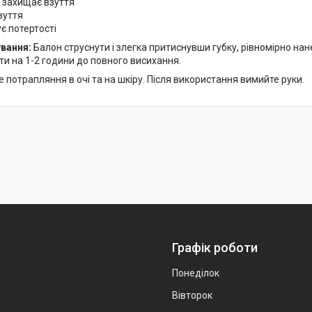
а захищає взуття
зуття
є потертості
ування:
Балон струснути і злегка притиснувши губку, рівномірно н
ти на 1-2 години до повного висихання.
 потрапляння в очі та на шкіру. Після використання вимийте руки.
Графік роботи
Понеділок
Вівторок