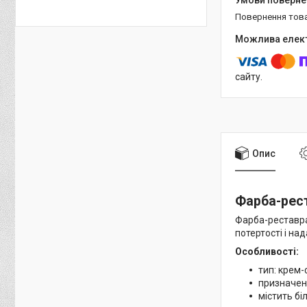
повернення тов
сайту.
Опис
Фарба-рест
Фарба-реставра
потертості і на
Особливості:
тип: крем-
призначен
містить бі