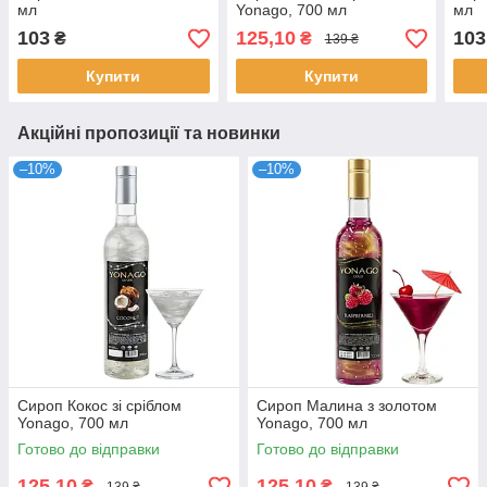
мл
Yonago, 700 мл
мл
103
125,10
103
₴
₴
139 ₴
Купити
Купити
Акційні пропозиції та новинки
–10%
–10%
Сироп Кокос зі сріблом
Сироп Малина з золотом
Yonago, 700 мл
Yonago, 700 мл
Готово до відправки
Готово до відправки
125,10
125,10
₴
₴
139 ₴
139 ₴