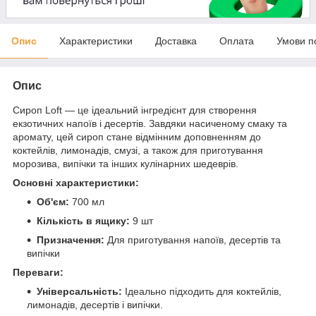
Опис
Характеристики
Доставка
Оплата
Умови п
Опис
Сироп Loft — це ідеальний інгредієнт для створення
екзотичних напоїв і десертів. Завдяки насиченому смаку та
аромату, цей сироп стане відмінним доповненням до
коктейлів, лимонадів, смузі, а також для приготування
морозива, випічки та інших кулінарних шедеврів.
Основні характеристики:
Об'єм:
700 мл
Кількість в ящику:
9 шт
Призначення:
Для приготування напоїв, десертів та
випічки
Переваги:
Універсальність:
Ідеально підходить для коктейлів,
лимонадів, десертів і випічки.