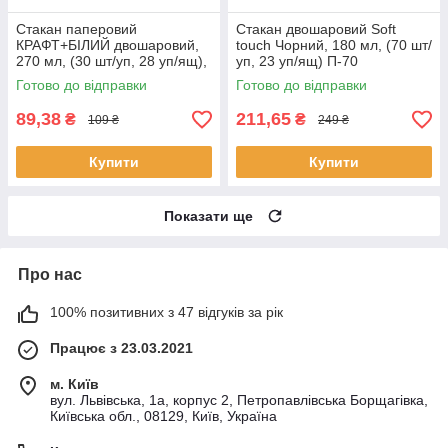
Стакан паперовий
Стакан двошаровий Soft
КРАФТ+БІЛИЙ двошаровий,
touch Чорний, 180 мл, (70 шт/
270 мл, (30 шт/уп, 28 уп/ящ),
уп, 23 уп/ящ) П-70
П-80
Готово до відправки
Готово до відправки
89,38
211,65
₴
₴
109 ₴
249 ₴
Купити
Купити
Показати ще
Про нас
100% позитивних з 47 відгуків за рік
Працює з 23.03.2021
м. Київ
вул. Львівська, 1а, корпус 2, Петропавлівська Борщагівка,
Київська обл., 08129, Київ, Україна