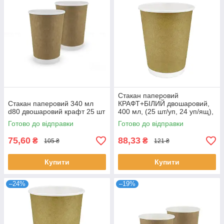
Стакан паперовий
Стакан паперовий 340 мл
КРАФТ+БІЛИЙ двошаровий,
d80 двошаровий крафт 25 шт
400 мл, (25 шт/уп, 24 уп/ящ),
П-90
Готово до відправки
Готово до відправки
75,60
88,33
₴
₴
105 ₴
121 ₴
Купити
Купити
–24%
–19%