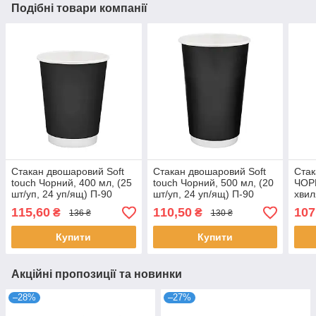
Подібні товари компанії
Стакан двошаровий Soft
Стакан двошаровий Soft
Стак
touch Чорний, 400 мл, (25
touch Чорний, 500 мл, (20
ЧОР
шт/уп, 24 уп/ящ) П-90
шт/уп, 24 уп/ящ) П-90
хвил
20 у
115,60
110,50
107
₴
₴
136 ₴
130 ₴
Купити
Купити
Акційні пропозиції та новинки
–28%
–27%