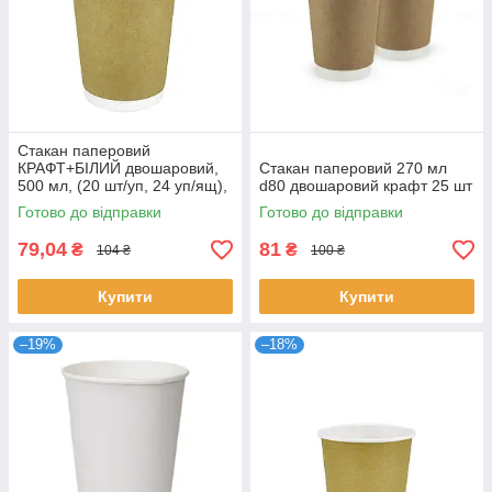
Стакан паперовий
КРАФТ+БІЛИЙ двошаровий,
Стакан паперовий 270 мл
500 мл, (20 шт/уп, 24 уп/ящ),
d80 двошаровий крафт 25 шт
П-90
Готово до відправки
Готово до відправки
79,04
81
₴
₴
104 ₴
100 ₴
Купити
Купити
–19%
–18%