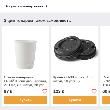
Всі умови повернення
З цим товаром також замовляють
Стакан паперовий
Кришка П-90 чорна (100
Стак
БІЛИЙ+Білий двошаровий,
шт/уп, 10 уп/ящ)
БІЛИ
270 мл, (30 шт/уп, 28 уп/
110 
ящ), П-80
ящ)
97
123
60
₴
₴
Купити
Купити