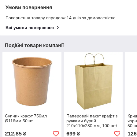
Умови повернення
Повернення товару впродовж 14 днів за домовленістю
Всі умови повернення
Подібні товари компанії
Супник крафт 750мл
Паперовий пакет крафт з
Криш
Ø116мм 50шт
ручками бурий
чорн
210х110х280 мм, 100 шт/
50 ш
уп
212,85
699
126
₴
₴