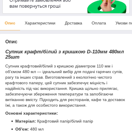
Опис
Характеристики
Доставка
Оплата
Умови п
Опис
Супник крафт/білий з кришкою D-110мм 480мл
25шт
Супник крафтовий/білий з кришкою діаметром 110 мм і
об'ємом 480 мл — ідеальний вибір для подачі гарячих супів,
рагу та інших страв. Виготовлений з екологічно чистого
крафтового паперу, цей супник забезпечує міцність і
надійність під час використання. Кришка щільно прилягає,
забезпечуючи збереження температури та запобігаючи
витіканню вмісту. Підходить для ресторанів, кафе та доставок
їжі, а також для особистого використання.
Основні характеристики:
Матеріал:
Крафтовий папір/білий папір
Об'єм:
480 мл