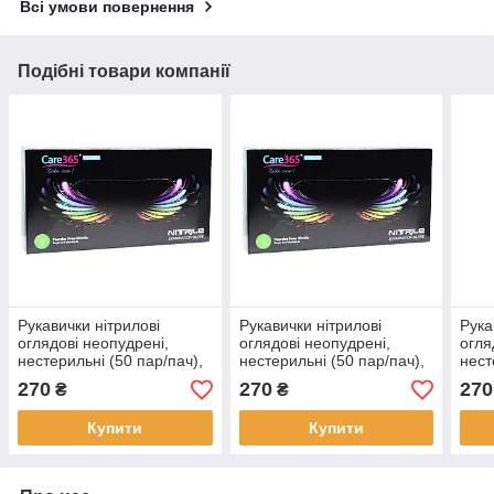
Всі умови повернення
Подібні товари компанії
Рукавички нітрилові
Рукавички нітрилові
Рука
оглядові неопудрені,
оглядові неопудрені,
огля
нестерильні (50 пар/пач),
нестерильні (50 пар/пач),
нест
S, чорні
L, чорні
XL, 
270
270
270
₴
₴
Купити
Купити