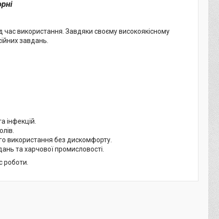
орні
ід час використання. Завдяки своєму високоякісному
сійних завдань.
а інфекцій.
олів.
ого використання без дискомфорту.
дань та харчової промисловості.
с роботи.