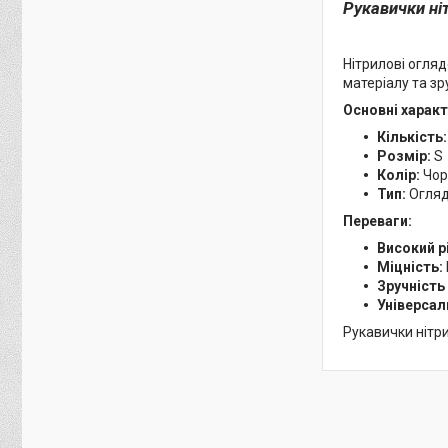
Рукавички ніт
Нітрилові огля
матеріалу та зр
Основні харак
Кількість:
Розмір:
S
Колір:
Чор
Тип:
Огляд
Переваги:
Високий р
Міцність:
Зручність
Універсал
Рукавички нітри