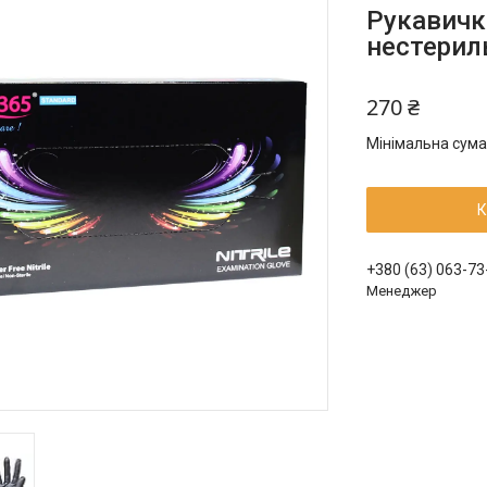
Рукавички
нестериль
270 ₴
Мінімальна сума
К
+380 (63) 063-73
Менеджер