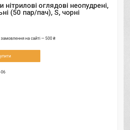
 нітрилові оглядові неопудрені,
ні (50 пар/пач), S, чорні
 замовлення на сайті — 500 ₴
упити
-06