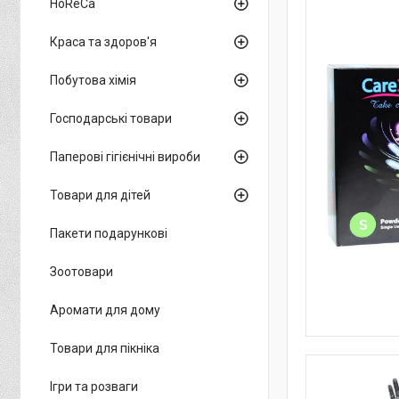
HoReCa
Краса та здоров'я
Побутова хімія
Господарські товари
Паперові гігієнічні вироби
Товари для дітей
Пакети подарункові
Зоотовари
Аромати для дому
Товари для пікніка
Ігри та розваги