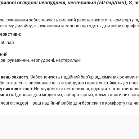
рилові оглядові неопудрені, нестерильні (50 пар/пач), S, ч
дові рукавички забезпечують високий рівень захисту та комфорту п
учному дизайну, ці рукавички ідеально підходять для різних профе
теристики:
50 пар
ний
ові рукавички, неопудрені, нестерильні
івень захисту:
Забезпечують надійний бар'єр від хімічних речовин т
Виготовлені з високоякісного нітрилу, що гарантує стійкість до прок
 у використанні:
Неопудрені та нестерильні, підходять для тривал
ьність:
Ідеальні для медичних, лабораторних, косметологічних зав
лові оглядові – ваш надійний вибір для безпеки та комфорту під ча