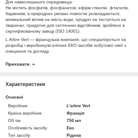
Для навколишнього середовища:
Не містить фосфатів, фосфанатов, ефірів гліколю, фталатів,
барвників; в природних умовах повністю розкладаються;
мінімальний вплив на якість води; продукт не тестується на
тваринах; придатне для септичних відстійників; зроблено в
сертифікованому заводі (ISO 14001).
L Аrbre Vert — французька компанія, що спеціалізується на
розробці і виробництві елітних ЕКО засобів побутової хімії з
очищення та догляду.
Приховати
Характеристики
Основні
Виробник
L'arbre Vert
Країна виробник
Франція
Об`єм
750 мл
Особливість засобу
Еко
Тип засобу
Рідина