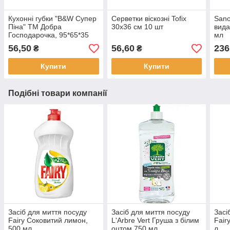
Кухонні губки "B&W Супер
Серветки віскозні Tofix
Sano
Піна" ТМ Добра
30х36 см 10 шт
вида
Господарочка, 95*65*35
мл
мм, 5 шт
56,50
56,60
236
₴
₴
Купити
Купити
Подібні товари компанії
Засіб для миття посуду
Засіб для миття посуду
Засі
Fairy Соковитий лимон,
L'Arbre Vert Груша з білим
Fair
500 мл
оцтом 750 мл
л