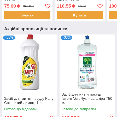
75,60
110,55
100
₴
₴
94,50 ₴
165 ₴
Купити
Купити
Акційні пропозиції та новинки
–35%
–33%
Засіб для миття посуду
Засіб для миття посуду Fairy
l'arbre Vert Чутлива шкіра 750
Соковитий лимон, 1 л
мл
Готово до відправки
Готово до відправки