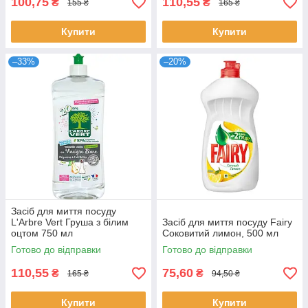
100,75
110,55
₴
₴
155 ₴
165 ₴
Купити
Купити
–33%
–20%
Засіб для миття посуду
L'Arbre Vert Груша з білим
Засіб для миття посуду Fairy
оцтом 750 мл
Соковитий лимон, 500 мл
Готово до відправки
Готово до відправки
110,55
75,60
₴
₴
165 ₴
94,50 ₴
Купити
Купити