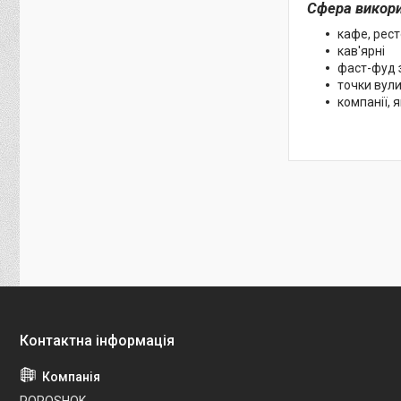
Сфера викори
кафе, рес
кав'ярні
фаст-фуд 
точки вули
компанії, 