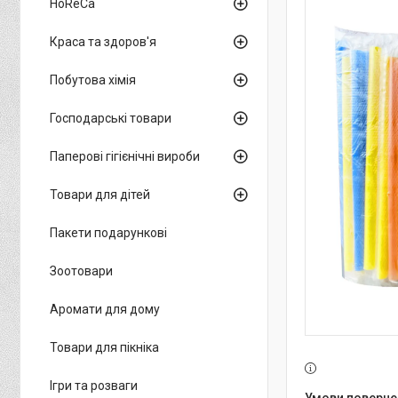
HoReCa
Краса та здоров'я
Побутова хімія
Господарські товари
Паперові гігієнічні вироби
Товари для дітей
Пакети подарункові
Зоотовари
Аромати для дому
Товари для пікніка
Ігри та розваги