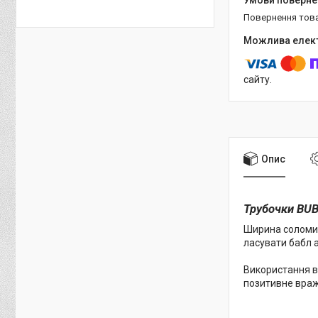
повернення тов
сайту.
Опис
Трубочки BU
Ширина соломин
ласувати бабл 
Використання в
позитивне враж