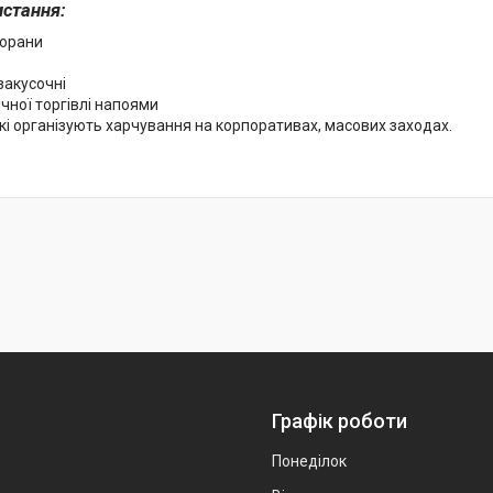
стання:
торани
закусочні
чної торгівлі напоями
які організують харчування на корпоративах, масових заходах.
Графік роботи
Понеділок