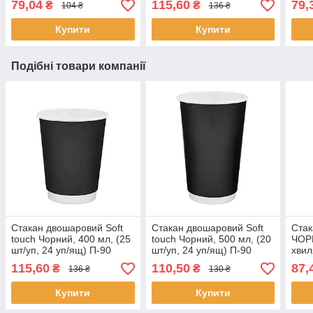
79,04
115,60
79,
₴
₴
104 ₴
136 ₴
Купити
Купити
Подібні товари компанії
Стакан двошаровий Soft
Стакан двошаровий Soft
Стак
touch Чорний, 400 мл, (25
touch Чорний, 500 мл, (20
ЧОР
шт/уп, 24 уп/ящ) П-90
шт/уп, 24 уп/ящ) П-90
хвил
28 у
115,60
110,50
87,
₴
₴
136 ₴
130 ₴
Купити
Купити