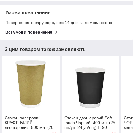
Умови повернення
Повернення товару впродовж 14 днів за домовленістю
Всі умови повернення
З цим товаром також замовляють
Стакан паперовий
Стакан двошаровий Soft
Стак
КРАФТ+БІЛИЙ
touch Чорний, 400 мл, (25
ЧОР
двошаровий, 500 мл, (20
шт/уп, 24 уп/ящ) П-90
хвил
шт/уп, 24 уп/ящ), П-90
24 у