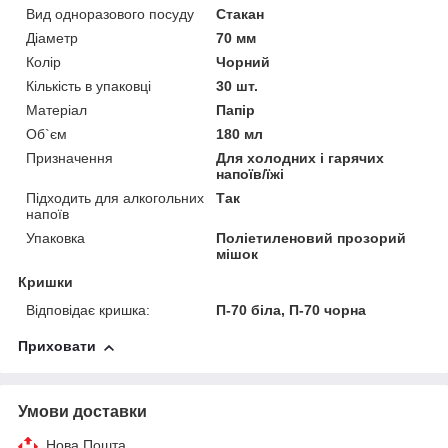
Вид одноразового посуду
Стакан
Діаметр
70 мм
Колір
Чорний
Кількість в упаковці
30 шт.
Матеріал
Папір
Об`єм
180 мл
Призначення
Для холодних і гарячих
напоїв/їжі
Підходить для алкогольних
Так
напоїв
Упаковка
Поліетиленовий прозорий
мішок
Кришки
Відповідає кришка:
П-70 біла, П-70 чорна
Приховати
Умови доставки
Нова Пошта