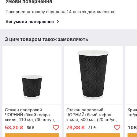
Умови повернення
Повернення товару впродовж 14 днів за домовленістю
Всі умови повернення
З цим товаром також замовляють
Стакан паперовий
Стакан паперовий
Криш
ЧОРНИЙ+білий гофра
ЧОРНИЙ+білий гофра
шт/у
хвиля, 110 мл, (30 шт/уп,
хвиля, 500 мл, (20 шт/уп,
48 уп/ящ)
24 уп/ящ), П-90
53,20
79,38
108
₴
₴
56 ₴
81 ₴