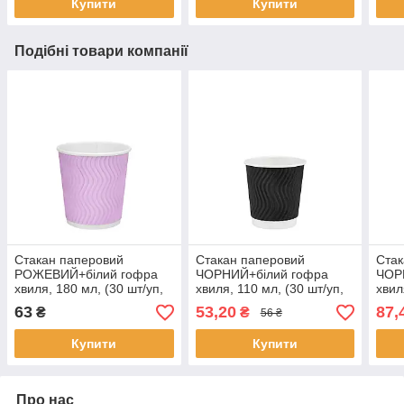
Купити
Купити
Подібні товари компанії
Стакан паперовий
Стакан паперовий
Стак
РОЖЕВИЙ+білий гофра
ЧОРНИЙ+білий гофра
ЧОР
хвиля, 180 мл, (30 шт/уп,
хвиля, 110 мл, (30 шт/уп,
хвил
35 уп/ящ) П-70
48 уп/ящ)
28 у
63
53,20
87,
₴
₴
56 ₴
Купити
Купити
Про нас