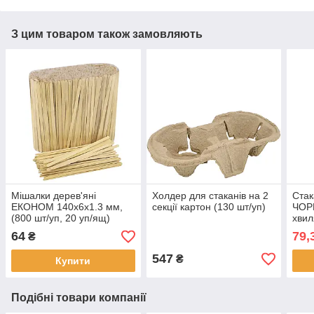
З цим товаром також замовляють
Мішалки дерев'яні
Холдер для стаканів на 2
Стак
ЕКОНОМ 140х6х1.3 мм,
секції картон (130 шт/уп)
ЧОР
(800 шт/уп, 20 уп/ящ)
хвил
24 у
64
79,
₴
547
₴
Купити
Подібні товари компанії