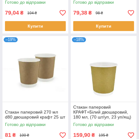
Готово до відправки
Готово до відправки
79,04
79,38
₴
₴
104 ₴
98 ₴
Купити
Купити
–19%
–18%
Стакан паперовий
Стакан паперовий 270 мл
КРАФТ+Білий двошаровий,
d80 двошаровий крафт 25 шт
180 мл, (70 шт/уп, 23 уп/ящ)
П-70
Готово до відправки
Готово до відправки
81
159,90
₴
₴
100 ₴
195 ₴