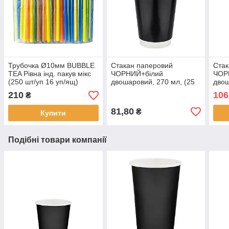
Трубочка Ø10мм BUBBLE
Стакан паперовий
Стак
TEA Рівна інд. пакув мікс
ЧОРНИЙ+білий
ЧОР
(250 шт/уп 16 уп/ящ)
двошаровий, 270 мл, (25
двош
шт/уп, 20 уп/ящ) Т-80
шт/у
210
106
₴
81,80
₴
Купити
Подібні товари компанії