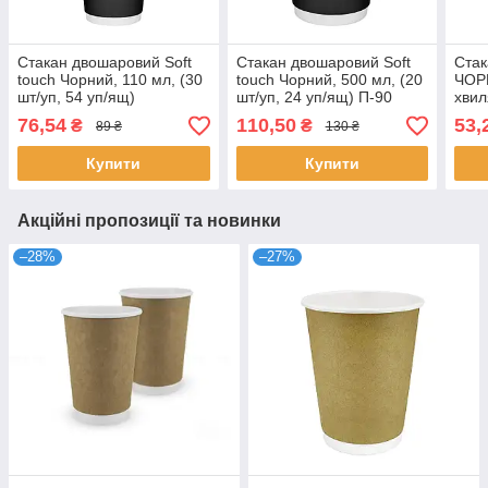
Стакан двошаровий Soft
Стакан двошаровий Soft
Стак
touch Чорний, 110 мл, (30
touch Чорний, 500 мл, (20
ЧОР
шт/уп, 54 уп/ящ)
шт/уп, 24 уп/ящ) П-90
хвил
48 у
76,54
110,50
53,
₴
₴
89 ₴
130 ₴
Купити
Купити
Акційні пропозиції та новинки
–28%
–27%