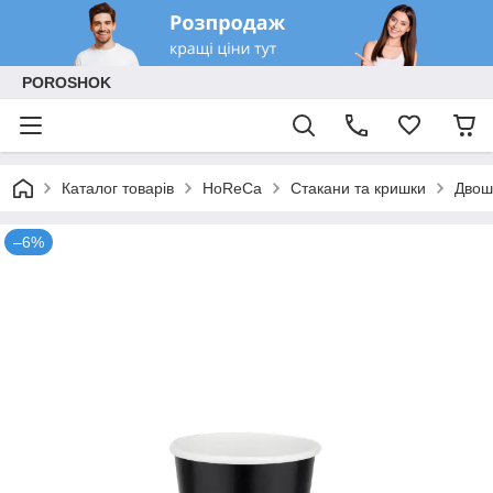
POROSHOK
Каталог товарів
HoReCa
Стакани та кришки
Двош
–6%