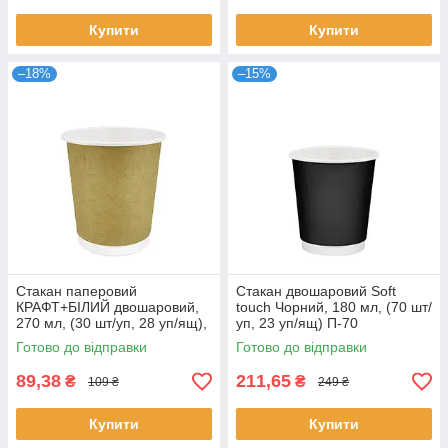
Купити
Купити
–18%
–15%
Стакан паперовий
Стакан двошаровий Soft
КРАФТ+БІЛИЙ двошаровий,
touch Чорний, 180 мл, (70 шт/
270 мл, (30 шт/уп, 28 уп/ящ),
уп, 23 уп/ящ) П-70
П-80
Готово до відправки
Готово до відправки
89,38
211,65
₴
₴
109 ₴
249 ₴
Купити
Купити