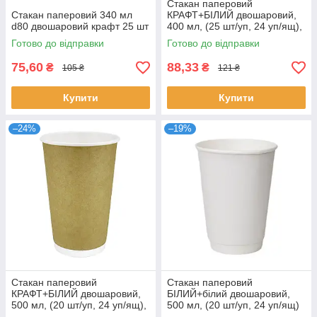
Стакан паперовий
Стакан паперовий 340 мл
КРАФТ+БІЛИЙ двошаровий,
d80 двошаровий крафт 25 шт
400 мл, (25 шт/уп, 24 уп/ящ),
П-90
Готово до відправки
Готово до відправки
75,60
88,33
₴
₴
105 ₴
121 ₴
Купити
Купити
–24%
–19%
Стакан паперовий
Стакан паперовий
КРАФТ+БІЛИЙ двошаровий,
БІЛИЙ+білий двошаровий,
500 мл, (20 шт/уп, 24 уп/ящ),
500 мл, (20 шт/уп, 24 уп/ящ)
П-90
П-90