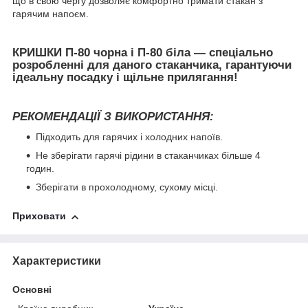
що в свою чергу дозволяє комфортно тримати стакан з
гарячим напоєм.
КРИШКИ П-80
чорна
і
П-80 біла
— спеціально
розробленні для даного стаканчика, гарантуючи
ідеальну посадку і щільне прилягання!
РЕКОМЕНДАЦІЇ З ВИКОРИСТАННЯ:
Підходить для гарячих і холодних напоїв.
Не зберігати гарячі рідини в стаканчиках більше 4
годин.
Зберігати в прохолодному, сухому місці.
Приховати
Характеристики
Основні