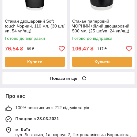
Стакан двошаровий Soft
Стакан паперовий
touch Чорний, 110 мл, (30 шт/
ЧОРНИЙ+білий двошаровий,
уп, 54 уп/ящ)
500 мл, (25 шт/уп, 24 уп/ящ)
Т-90
Готово до відправки
Готово до відправки
76,54
106,47
₴
₴
89 ₴
117 ₴
Купити
Купити
Показати ще
Про нас
100% позитивних з 212 відгуків за рік
Працює з 23.03.2021
м. Київ
вул. Львівська, 1а, корпус 2, Петропавлівська Борщагівка,