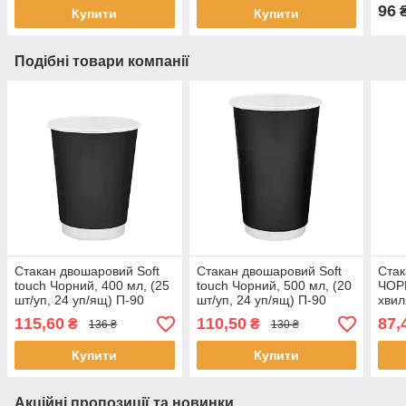
96
Купити
Купити
Подібні товари компанії
Стакан двошаровий Soft
Стакан двошаровий Soft
Стак
touch Чорний, 400 мл, (25
touch Чорний, 500 мл, (20
ЧОР
шт/уп, 24 уп/ящ) П-90
шт/уп, 24 уп/ящ) П-90
хвил
28 у
115,60
110,50
87,
₴
₴
136 ₴
130 ₴
Купити
Купити
Акційні пропозиції та новинки