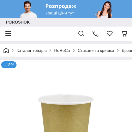
POROSHOK
Каталог товарів
HoReCa
Стакани та кришки
Двош
–18%