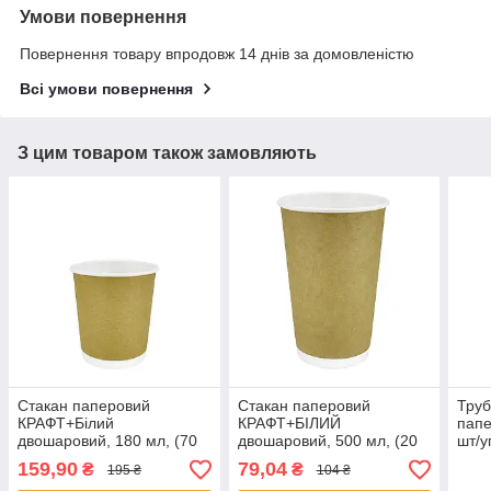
Умови повернення
Повернення товару впродовж 14 днів за домовленістю
Всі умови повернення
З цим товаром також замовляють
Стакан паперовий
Стакан паперовий
Труб
КРАФТ+Білий
КРАФТ+БІЛИЙ
папе
двошаровий, 180 мл, (70
двошаровий, 500 мл, (20
шт/у
шт/уп, 23 уп/ящ) П-70
шт/уп, 24 уп/ящ), П-90
159,90
79,04
₴
₴
195 ₴
104 ₴