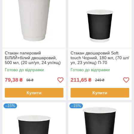
Стакан паперовий
Стакан двошаровий Soft
БІЛИЙ+білий двошаровий,
touch Чорний, 180 мл, (70 шт/
500 мл, (20 шт/уп, 24 уп/ящ)
уп, 23 уп/ящ) П-70
П-90
Готово до відправки
Готово до відправки
79,38
211,65
₴
₴
98 ₴
249 ₴
Купити
Купити
–15%
–15%