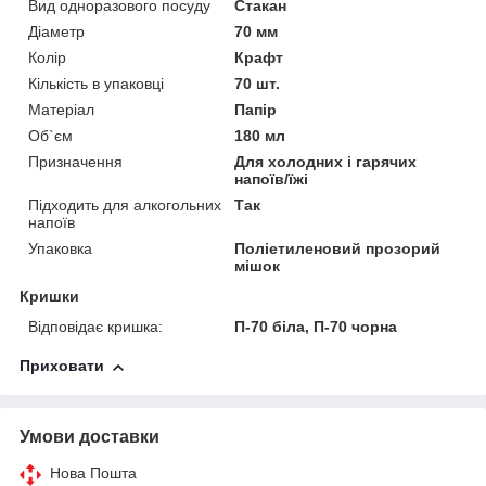
Вид одноразового посуду
Стакан
Діаметр
70 мм
Колір
Крафт
Кількість в упаковці
70 шт.
Матеріал
Папір
Об`єм
180 мл
Призначення
Для холодних і гарячих
напоїв/їжі
Підходить для алкогольних
Так
напоїв
Упаковка
Поліетиленовий прозорий
мішок
Кришки
Відповідає кришка:
П-70 біла, П-70 чорна
Приховати
Умови доставки
Нова Пошта