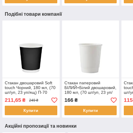
Подібні товари компанії
Стакан двошаровий Soft
Стакан паперовий
Стак
touch Чорний, 180 мл, (70
БІЛИЙ+Білий двошаровий,
touc
шт/уп, 23 уп/ящ) П-70
180 мл, (70 шт/уп, 23 уп/
шт/у
ящ) П-70
211,65
166
115
₴
₴
249 ₴
Купити
Купити
Акційні пропозиції та новинки