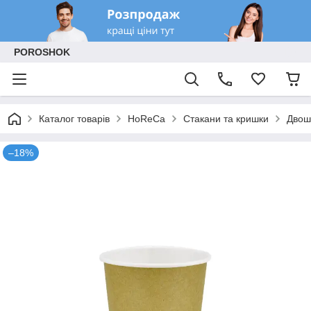
POROSHOK
Каталог товарів
HoReCa
Стакани та кришки
Двош
–18%