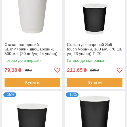
Стакан паперовий
Стакан двошаровий Soft
БІЛИЙ+білий двошаровий,
touch Чорний, 180 мл, (70 шт/
500 мл, (20 шт/уп, 24 уп/ящ)
уп, 23 уп/ящ) П-70
П-90
Готово до відправки
Готово до відправки
79,38
211,65
₴
₴
98 ₴
249 ₴
Купити
Купити
–15%
–15%