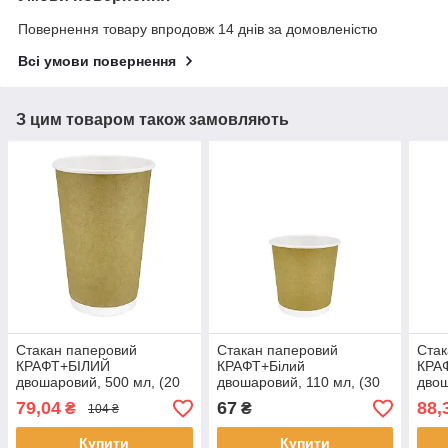
Повернення товару впродовж 14 днів за домовленістю
Всі умови повернення
З цим товаром також замовляють
Стакан паперовий
Стакан паперовий
Стак
КРАФТ+БІЛИЙ
КРАФТ+Білий
КРА
двошаровий, 500 мл, (20
двошаровий, 110 мл, (30
двош
шт/уп, 24 уп/ящ), П-90
шт/уп, 54 уп/ящ)
шт/у
79,04
67
88,
₴
₴
104 ₴
Купити
Купити