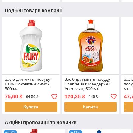
Подібні товари компанії
Засіб для миття посуду
Засіб для миття посуду
Засі
Fairy Соковитий лимон,
ChanteClair Мандарин і
посу
500 мл
Апельсин, 500 мл
мл
75,60
120,35
47,
₴
₴
94,50 ₴
145 ₴
Купити
Купити
Акційні пропозиції та новинки
–35%
–33%