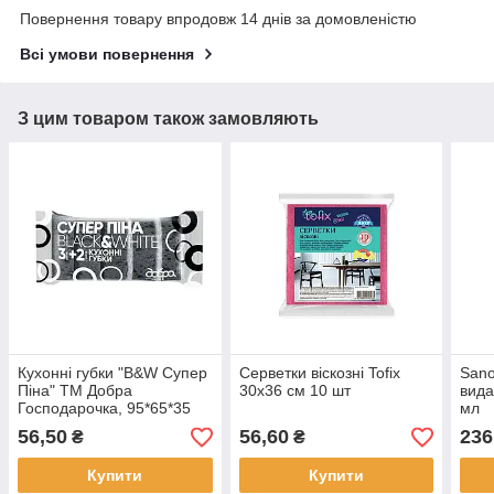
Повернення товару впродовж 14 днів за домовленістю
Всі умови повернення
З цим товаром також замовляють
Кухонні губки "B&W Супер
Серветки віскозні Tofix
Sano
Піна" ТМ Добра
30х36 см 10 шт
вида
Господарочка, 95*65*35
мл
мм, 5 шт
56,50
56,60
236
₴
₴
Купити
Купити