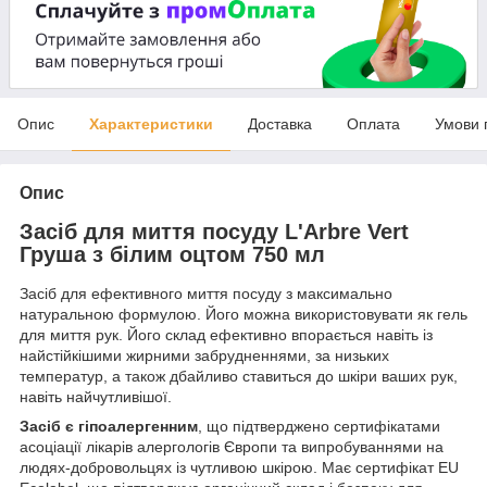
Опис
Характеристики
Доставка
Оплата
Умови 
Опис
Засіб для миття посуду L'Arbre Vert
Груша з білим оцтом 750 мл
Засіб для ефективного миття посуду з максимально
натуральною формулою. Його можна використовувати як гель
для миття рук. Його склад ефективно впорається навіть із
найстійкішими жирними забрудненнями, за низьких
температур, а також дбайливо ставиться до шкіри ваших рук,
навіть найчутливішої.
Засіб є гіпоалергенним
, що підтверджено сертифікатами
асоціації лікарів алергологів Європи та випробуваннями на
людях-добровольцях із чутливою шкірою. Має сертифікат EU