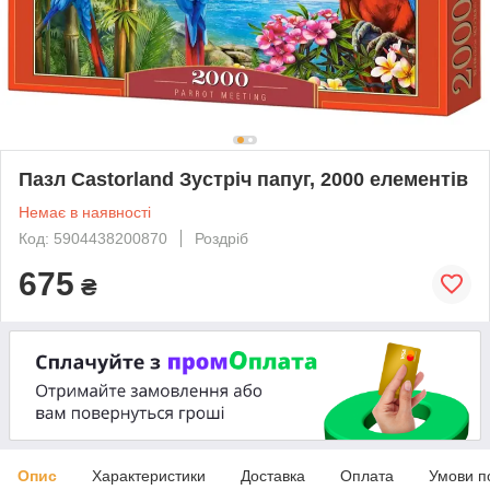
Пазл Castorland Зустріч папуг, 2000 елементів
Немає в наявності
Код: 5904438200870
Роздріб
675
₴
Опис
Характеристики
Доставка
Оплата
Умови п