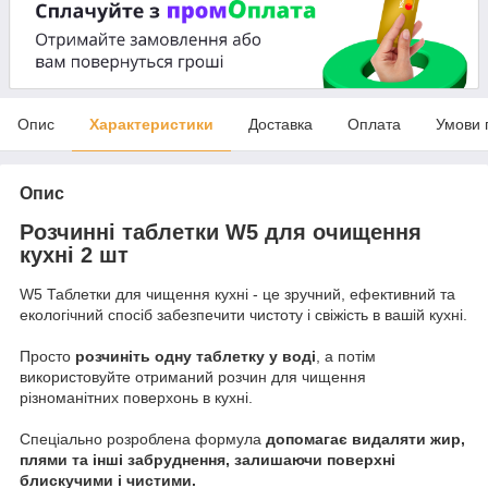
Опис
Характеристики
Доставка
Оплата
Умови 
Опис
Розчинні таблетки W5 для очищення
кухні 2 шт
W5 Таблетки для чищення кухні - це зручний, ефективний та
екологічний спосіб забезпечити чистоту і свіжість в вашій кухні.
Просто
розчиніть одну таблетку у воді
, а потім
використовуйте отриманий розчин для чищення
різноманітних поверхонь в кухні.
Спеціально розроблена формула
допомагає видаляти жир,
плями та інші забруднення, залишаючи поверхні
блискучими і чистими.