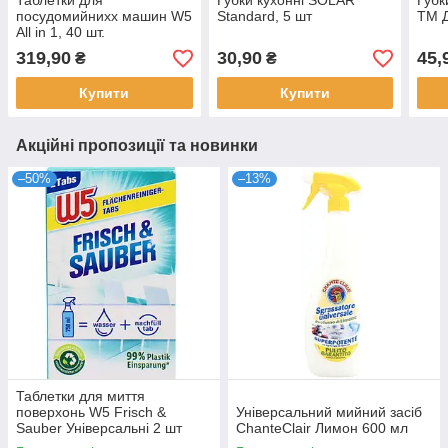
Таблетки для
Губки кухонні SOLAR
Губк
посудомийнихх машин W5
Standard, 5 шт
ТМ Д
All in 1, 40 шт.
319,90
30,90
45,
₴
₴
Купити
Купити
Акційні пропозиції та новинки
–50%
–13%
Таблетки для миття
поверхонь W5 Frisch &
Універсальний мийний засіб
Sauber Універсальні 2 шт
ChanteClair Лимон 600 мл