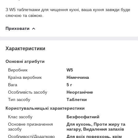
З W5 таблетками для чищення кухні, ваша кухня завжди буде
сяючою та свіжою.
Приховати
Характеристики
Основні атрибути
Виробник
W5
Країна виробник
Німеччина
Вага
5 г
Особливість засобу
Неорганічне
Тип засобу
Таблетки
Користувальницькі характеристики
Клас засобу
Безфосфатний
Основне призначення
Для кухонь, Проти жиру та
засобу
нагару, Видалення запахів
Особливості/Додатково
Для всіх поверхонь, крім