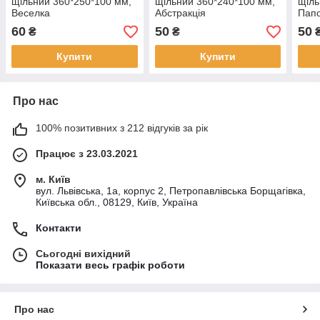
щільний 360*250*100 мм,
щільний 360*240*100 мм,
щіль
Веселка
Абстракція
Пап
60
50
50
₴
₴
Купити
Купити
Про нас
100% позитивних з 212 відгуків за рік
Працює з 23.03.2021
м. Київ
вул. Львівська, 1а, корпус 2, Петропавлівська Борщагівка,
Київська обл., 08129, Київ, Україна
Контакти
Сьогодні вихідний
Показати весь графік роботи
Про нас