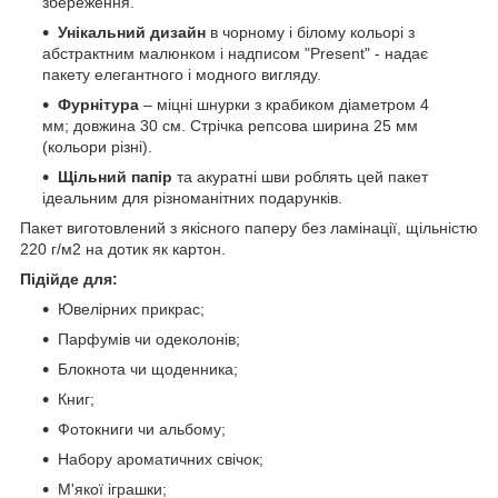
збереження.
Унікальний дизайн
в чорному і білому кольорі з
абстрактним малюнком і надписом "Present" - надає
пакету елегантного і модного вигляду.
Фурнітура
– міцні шнурки з крабиком діаметром 4
мм; довжина 30 см. Стрічка репсова ширина 25 мм
(кольори різні).
Щільний папір
та акуратні шви роблять цей пакет
ідеальним для різноманітних подарунків.
Пакет виготовлений з якісного паперу без ламінації, щільністю
220 г/м2 на дотик як картон.
Підійде для:
Ювелірних прикрас;
Парфумів чи одеколонів;
Блокнота чи щоденника;
Книг;
Фотокниги чи альбому;
Набору ароматичних свічок;
М'якої іграшки;