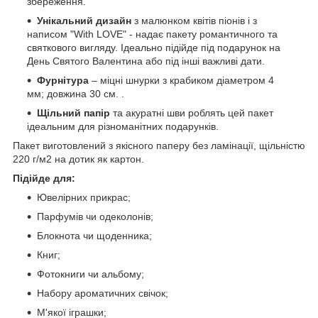
збереження.
Унікальний дизайн
з малюнком квітів піонів і з
написом "With LOVE" - надає пакету романтичного та
святкового вигляду. Ідеально підійде під подарунок на
День Святого Валентина або під інші важливі дати.
Фурнітура
– міцні шнурки з крабиком діаметром 4
мм; довжина 30 см. .
Щільний папір
та акуратні шви роблять цей пакет
ідеальним для різноманітних подарунків.
Пакет виготовлений з якісного паперу без ламінації, щільністю
220 г/м2 на дотик як картон.
Підійде для:
Ювелірних прикрас;
Парфумів чи одеколонів;
Блокнота чи щоденника;
Книг;
Фотокниги чи альбому;
Набору ароматичних свічок;
М'якої іграшки;