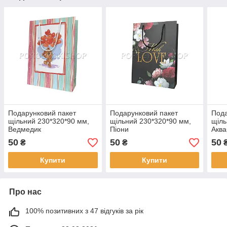
Подарунковий пакет
Подарунковий пакет
Пода
щільний 230*320*90 мм,
щільний 230*320*90 мм,
щіль
Ведмедик
Піони
Аква
50
50
50
₴
₴
Купити
Купити
Про нас
100% позитивних з 47 відгуків за рік