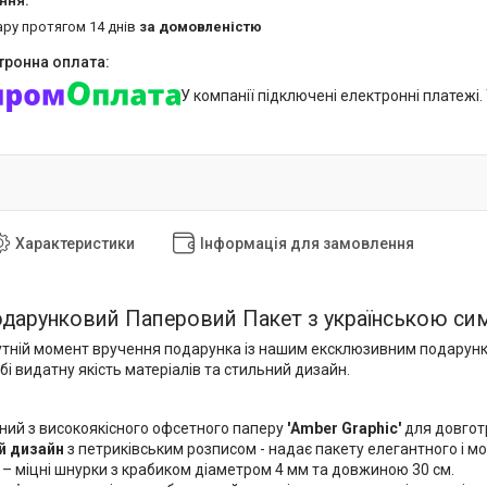
ару протягом 14 днів
за домовленістю
У компанії підключені електронні платежі
Характеристики
Інформація для замовлення
дарунковий Паперовий Пакет з українською си
утній момент вручення подарунка із нашим ексклюзивним подару
бі видатну якість матеріалів та стильний дизайн.
ний з високоякісного офсетного паперу
'Amber Graphic'
для довгот
й дизайн
з петриківським розписом - надає пакету елегантного і м
– міцні шнурки з крабиком діаметром 4 мм та довжиною 30 см.