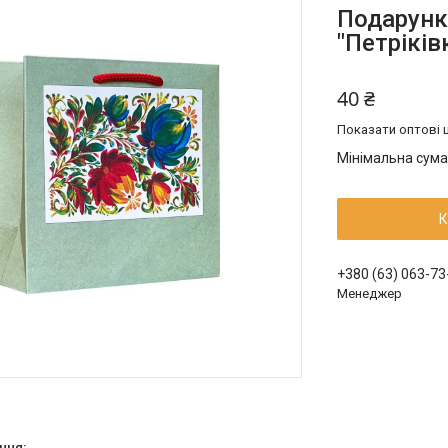
Подарунк
"Петріків
40 ₴
Показати оптові ц
Мінімальна сума
К
+380 (63) 063-73
Менеджер