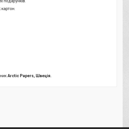
х подарунків.
 картон.
бник
Arctic Papers, Швеція.