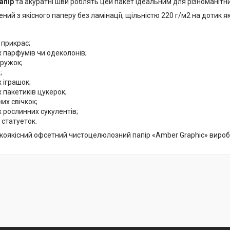
апір
та акуратні шви роблять цей пакет ідеальним для різноманітни
ний з якісного паперу без ламінації, щільністю 220 г/м2 на дотик як
 прикрас;
 парфумів чи одеколонів;
кружок;
;
 іграшок;
 пакетиків цукерок;
их свічкок;
 рослинних сукулентів;
 статуеток.
окоякісний офсетний чистоцелюлозний папір «Amber Graphic» виро