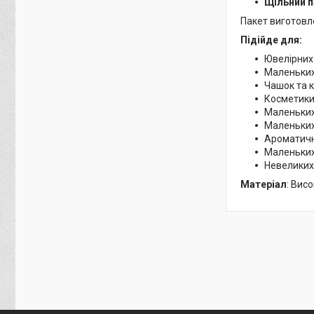
Щільний п
Пакет виготовле
Підійде для:
Ювелірних
Маленьких
Чашок та 
Косметики
Маленьких
Маленьких
Ароматичн
Маленьких
Невеликих
Матеріал
: Вис