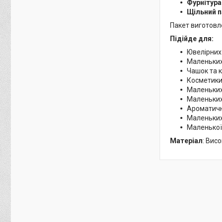
Фурнітура
Щільний п
Пакет виготовле
Підійде для:
Ювелірних
Маленьких
Чашок та 
Косметики
Маленьких
Маленьких
Ароматичн
Маленьких
Маленької і
Матеріал
: Вис