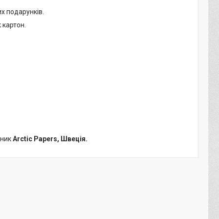
х подарунків.
 картон.
бник
Arctic Papers, Швеція.