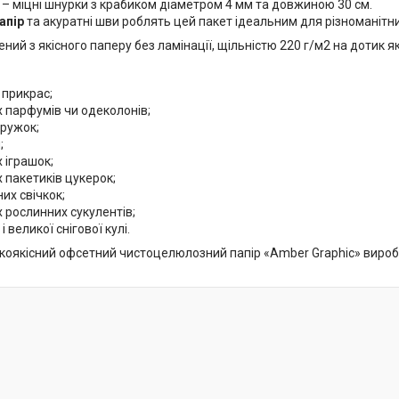
– міцні шнурки з крабиком діаметром 4 мм та довжиною 30 см.
апір
та акуратні шви роблять цей пакет ідеальним для різноманітни
ний з якісного паперу без ламінації, щільністю 220 г/м2 на дотик як
 прикрас;
 парфумів чи одеколонів;
кружок;
;
 іграшок;
 пакетиків цукерок;
их свічкок;
 рослинних сукулентів;
 великої снігової кулі.
окоякісний офсетний чистоцелюлозний папір «Amber Graphic» виро