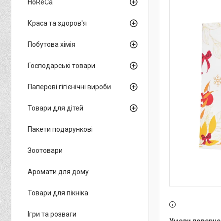
HoReCa
Краса та здоров'я
Побутова хімія
Господарські товари
Паперові гігієнічні вироби
Товари для дітей
Пакети подарункові
Зоотовари
Аромати для дому
Товари для пікніка
Ігри та розваги